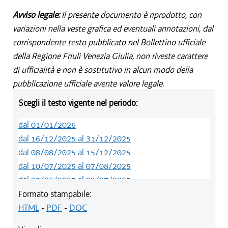
Avviso legale:
Il presente documento è riprodotto, con
variazioni nella veste grafica ed eventuali annotazioni, dal
corrispondente testo pubblicato nel Bollettino ufficiale
della Regione Friuli Venezia Giulia, non riveste carattere
di ufficialità e non è sostitutivo in alcun modo della
pubblicazione ufficiale avente valore legale.
Scegli il testo vigente nel periodo:
dal 01/01/2026
dal 16/12/2025 al 31/12/2025
dal 08/08/2025 al 15/12/2025
dal 10/07/2025 al 07/08/2025
dal 05/06/2025 al 09/07/2025
dal 14/05/2024 al 04/06/2025
Formato stampabile:
dal 12/08/2023 al 13/05/2024
HTML
-
PDF
-
DOC
dal 01/01/2023 al 11/08/2023