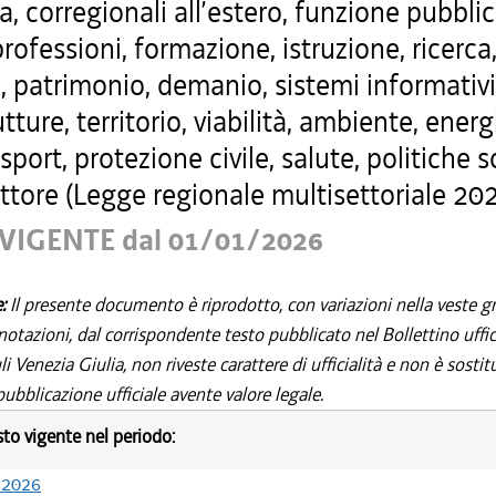
a, corregionali all’estero, funzione pubblic
professioni, formazione, istruzione, ricerca
, patrimonio, demanio, sistemi informativi
utture, territorio, viabilità, ambiente, energ
 sport, protezione civile, salute, politiche s
ttore (Legge regionale multisettoriale 202
VIGENTE dal 01/01/2026
e:
Il presente documento è riprodotto, con variazioni nella veste gr
notazioni, dal corrispondente testo pubblicato nel Bollettino uffic
i Venezia Giulia, non riveste carattere di ufficialità e non è sostit
ubblicazione ufficiale avente valore legale.
esto vigente nel periodo:
/2026