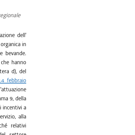
regionale
zione dell'
organica in
 e bevande.
e che hanno
tera d), del
14 febbraio
l'attuazione
omma 9, della
i incentivi a
rvizio, alla
hé relativi
el settore