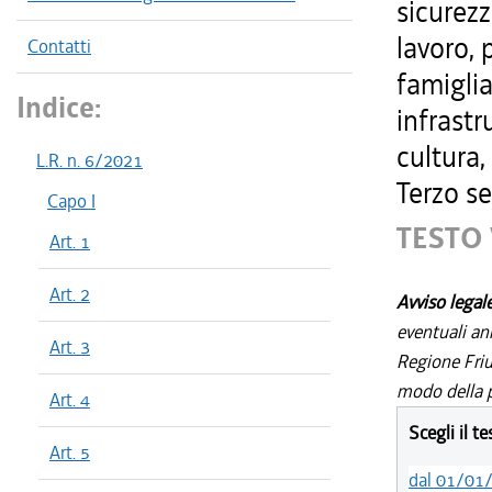
sicurezz
lavoro, 
Contatti
famiglia
Indice:
infrastr
cultura,
L.R. n. 6/2021
Terzo se
Capo I
TESTO 
Art. 1
Art. 2
Avviso legal
eventuali an
Art. 3
Regione Friul
modo della p
Art. 4
Scegli il t
Art. 5
dal 01/01