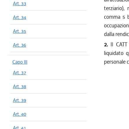
Art. 33
terziario),
comma 5 bi
Art. 34
occupazion
Art. 35
dalla rendi
2.
Il CATT
Art. 36
liquidato 
personale 
Capo III
Art. 37
Art. 38
Art. 39
Art. 40
Art. 41