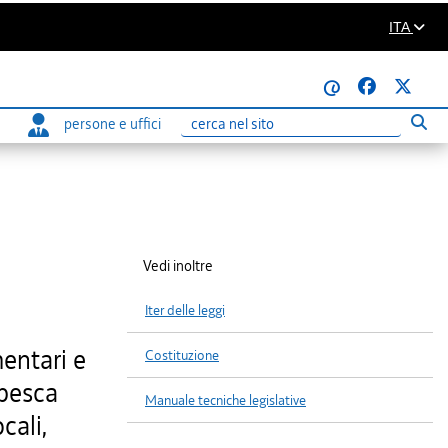
ITA
@
persone e uffici
Eseg
Ricerca
Vedi inoltre
Iter delle leggi
mentari e
Costituzione
 pesca
Manuale tecniche legislative
cali,