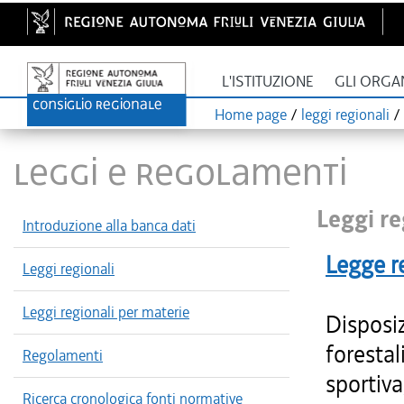
L'ISTITUZIONE
GLI ORGA
Home page
/
leggi regionali
/
LEGGI E REGOLAMENTI
Leggi re
Introduzione alla banca dati
Legge r
Leggi regionali
Leggi regionali per materie
Disposiz
forestal
Regolamenti
sportiva
Ricerca cronologica fonti normative