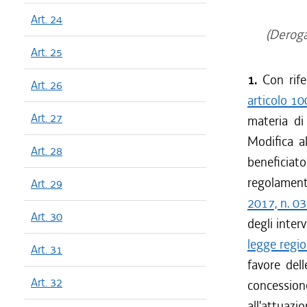
Art. 24
(Deroga 
Art. 25
1.
Con rife
Art. 26
articolo 10
Art. 27
materia di
Modifica a
Art. 28
beneficiato
regolamen
Art. 29
2017, n. 0
Art. 30
degli interv
legge regi
Art. 31
favore dell
Art. 32
concession
all'attua