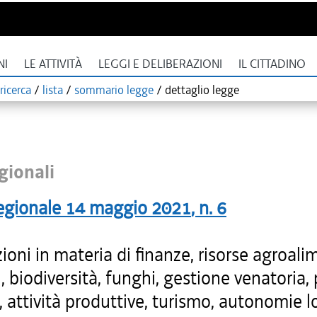
NI
LE ATTIVITÀ
LEGGI E DELIBERAZIONI
IL CITTADINO
ricerca
/
lista
/
sommario legge
/
dettaglio legge
gionali
egionale
14 maggio 2021
, n.
6
ioni in materia di finanze, risorse agroali
i, biodiversità, funghi, gestione venatoria,
, attività produttive, turismo, autonomie lo