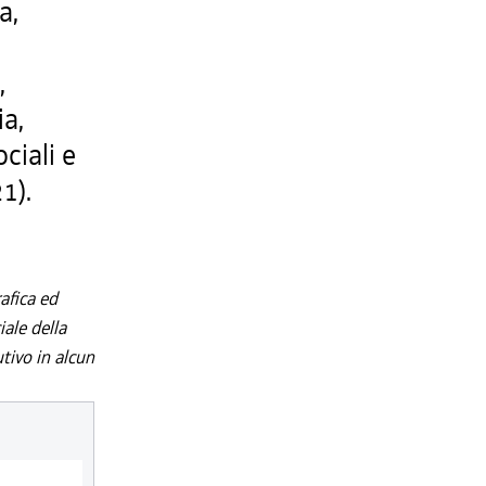
a,
,
,
ia,
ociali e
1).
afica ed
iale della
utivo in alcun