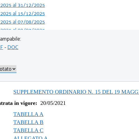
/2025 al 31/12/2025
/2025 al 15/12/2025
/2025 al 07/08/2025
/2025 al 09/07/2025
/2024 al 04/06/2025
ampabile:
/2023 al 13/05/2024
F
-
DOC
/2023 al 11/08/2023
/2022 al 31/12/2022
/2022 al 03/08/2022
/2022 al 13/06/2022
/2021 al 31/12/2021
SUPPLEMENTO ORDINARIO N. 15 DEL 19 MAGGI
/2021 al 09/12/2021
trata in vigore:
20/05/2021
/2021 al 05/11/2021
/2021 al 11/08/2021
TABELLA A
TABELLA B
TABELLA C
ALLEGATO A