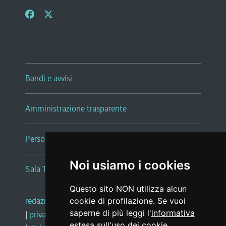
Bandi e avvisi
Amministrazione trasparente
Persone e Uffici
Noi usiamo i cookies
Sala Tiziano Tessitori
Questo sito NON utilizza alcun
redazione web
|
note legali
|
glossario
cookie di profilazione. Se vuoi
saperne di più leggi l'
informativa
|
privacy
|
social media policy
estesa sull'uso dei cookie
.