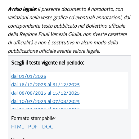
Avviso legale:
Il presente documento è riprodotto, con
variazioni nella veste grafica ed eventuali annotazioni, dal
corrispondente testo pubblicato nel Bollettino ufficiale
della Regione Friuli Venezia Giulia, non riveste carattere
di ufficialità e non è sostitutivo in alcun modo della
pubblicazione ufficiale avente valore legale.
Scegli il testo vigente nel periodo:
dal 01/01/2026
dal 16/12/2025 al 31/12/2025
dal 08/08/2025 al 15/12/2025
dal 10/07/2025 al 07/08/2025
dal 05/06/2025 al 09/07/2025
dal 14/05/2024 al 04/06/2025
Formato stampabile:
dal 12/08/2023 al 13/05/2024
HTML
-
PDF
-
DOC
dal 01/01/2023 al 11/08/2023