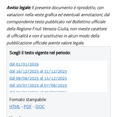
Avviso legale:
Il presente documento è riprodotto, con
variazioni nella veste grafica ed eventuali annotazioni, dal
corrispondente testo pubblicato nel Bollettino ufficiale
della Regione Friuli Venezia Giulia, non riveste carattere
di ufficialità e non è sostitutivo in alcun modo della
pubblicazione ufficiale avente valore legale.
Scegli il testo vigente nel periodo:
dal 01/01/2026
dal 16/12/2025 al 31/12/2025
dal 08/08/2025 al 15/12/2025
dal 10/07/2025 al 07/08/2025
dal 05/06/2025 al 09/07/2025
dal 14/05/2024 al 04/06/2025
Formato stampabile:
dal 12/08/2023 al 13/05/2024
HTML
-
PDF
-
DOC
dal 01/01/2023 al 11/08/2023