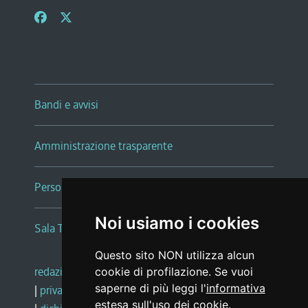
Bandi e avvisi
Amministrazione trasparente
Persone e Uffici
Noi usiamo i cookies
Sala Tiziano Tessitori
Questo sito NON utilizza alcun
redazione web
|
note legali
|
glossario
cookie di profilazione. Se vuoi
saperne di più leggi l'
informativa
|
privacy
|
social media policy
estesa sull'uso dei cookie
.