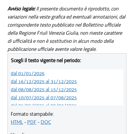
Avviso legale:
Il presente documento è riprodotto, con
variazioni nella veste grafica ed eventuali annotazioni, dal
corrispondente testo pubblicato nel Bollettino ufficiale
della Regione Friuli Venezia Giulia, non riveste carattere
di ufficialità e non è sostitutivo in alcun modo della
pubblicazione ufficiale avente valore legale.
Scegli il testo vigente nel periodo:
dal 01/01/2026
dal 16/12/2025 al 31/12/2025
dal 08/08/2025 al 15/12/2025
dal 10/07/2025 al 07/08/2025
dal 05/06/2025 al 09/07/2025
dal 14/05/2024 al 04/06/2025
Formato stampabile:
dal 12/08/2023 al 13/05/2024
HTML
-
PDF
-
DOC
dal 01/01/2023 al 11/08/2023