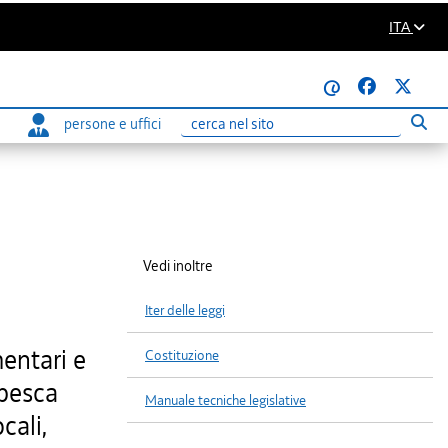
ITA
@
persone e uffici
Eseg
Ricerca
Vedi inoltre
Iter delle leggi
mentari e
Costituzione
 pesca
Manuale tecniche legislative
cali,