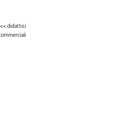
 <<
didattici
e commerciali