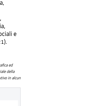
a,
,
,
ia,
ociali e
1).
afica ed
iale della
utivo in alcun