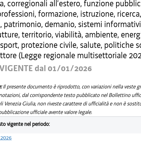
a, corregionali all’estero, funzione pubblic
professioni, formazione, istruzione, ricerca
, patrimonio, demanio, sistemi informativi
utture, territorio, viabilità, ambiente, energ
 sport, protezione civile, salute, politiche s
ttore (Legge regionale multisettoriale 202
VIGENTE dal 01/01/2026
e:
Il presente documento è riprodotto, con variazioni nella veste gr
notazioni, dal corrispondente testo pubblicato nel Bollettino uffic
i Venezia Giulia, non riveste carattere di ufficialità e non è sostit
ubblicazione ufficiale avente valore legale.
esto vigente nel periodo:
/2026