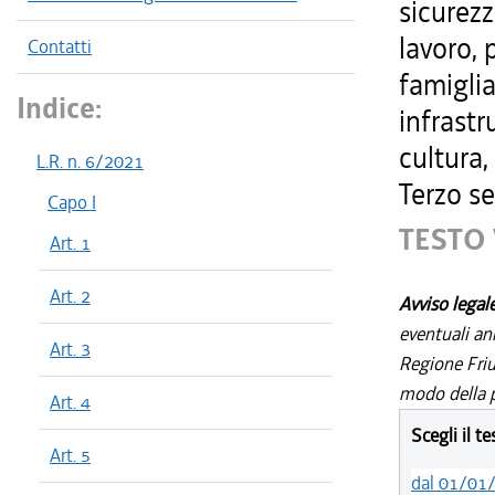
sicurezz
lavoro, 
Contatti
famiglia
Indice:
infrastr
cultura,
L.R. n. 6/2021
Terzo se
Capo I
TESTO 
Art. 1
Art. 2
Avviso legal
eventuali an
Art. 3
Regione Friul
modo della p
Art. 4
Scegli il t
Art. 5
dal 01/01