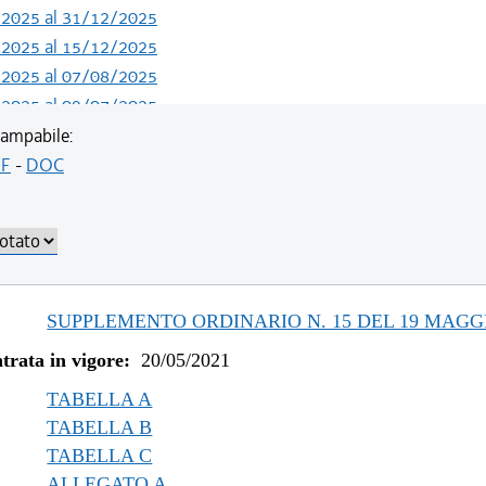
/2025 al 31/12/2025
/2025 al 15/12/2025
/2025 al 07/08/2025
/2025 al 09/07/2025
/2024 al 04/06/2025
ampabile:
/2023 al 13/05/2024
F
-
DOC
/2023 al 11/08/2023
/2022 al 31/12/2022
/2022 al 03/08/2022
/2022 al 13/06/2022
/2021 al 31/12/2021
SUPPLEMENTO ORDINARIO N. 15 DEL 19 MAGGI
/2021 al 09/12/2021
trata in vigore:
20/05/2021
/2021 al 05/11/2021
/2021 al 11/08/2021
TABELLA A
TABELLA B
TABELLA C
ALLEGATO A