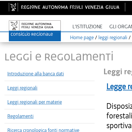
L'ISTITUZIONE
GLI ORGA
Home page
/
leggi regionali
/
LEGGI E REGOLAMENTI
Leggi re
Introduzione alla banca dati
Legge r
Leggi regionali
Leggi regionali per materie
Disposiz
forestal
Regolamenti
sportiva
Ricerca cronologica fonti normative