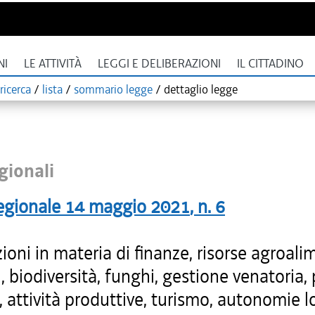
NI
LE ATTIVITÀ
LEGGI E DELIBERAZIONI
IL CITTADINO
ricerca
/
lista
/
sommario legge
/
dettaglio legge
gionali
egionale
14 maggio 2021
, n.
6
ioni in materia di finanze, risorse agroali
i, biodiversità, funghi, gestione venatoria,
, attività produttive, turismo, autonomie lo