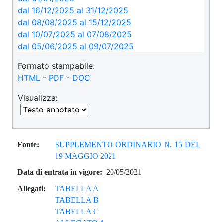
dal 16/12/2025 al 31/12/2025
dal 08/08/2025 al 15/12/2025
dal 10/07/2025 al 07/08/2025
dal 05/06/2025 al 09/07/2025
dal 14/05/2024 al 04/06/2025
Formato stampabile:
dal 12/08/2023 al 13/05/2024
HTML
-
PDF
-
DOC
dal 01/01/2023 al 11/08/2023
dal 04/08/2022 al 31/12/2022
Visualizza:
dal 14/06/2022 al 03/08/2022
dal 01/01/2022 al 13/06/2022
dal 10/12/2021 al 31/12/2021
dal 06/11/2021 al 09/12/2021
Fonte:
SUPPLEMENTO ORDINARIO N. 15 DEL
dal 12/08/2021 al 05/11/2021
19 MAGGIO 2021
dal 20/05/2021 al 11/08/2021
Data di entrata in vigore:
20/05/2021
Allegati:
TABELLA A
TABELLA B
TABELLA C