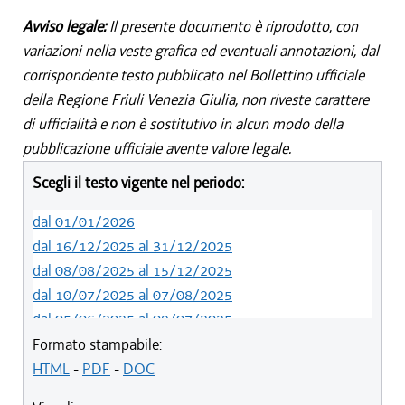
Avviso legale:
Il presente documento è riprodotto, con
variazioni nella veste grafica ed eventuali annotazioni, dal
corrispondente testo pubblicato nel Bollettino ufficiale
della Regione Friuli Venezia Giulia, non riveste carattere
di ufficialità e non è sostitutivo in alcun modo della
pubblicazione ufficiale avente valore legale.
Scegli il testo vigente nel periodo:
dal 01/01/2026
dal 16/12/2025 al 31/12/2025
dal 08/08/2025 al 15/12/2025
dal 10/07/2025 al 07/08/2025
dal 05/06/2025 al 09/07/2025
dal 14/05/2024 al 04/06/2025
Formato stampabile:
dal 12/08/2023 al 13/05/2024
HTML
-
PDF
-
DOC
dal 01/01/2023 al 11/08/2023