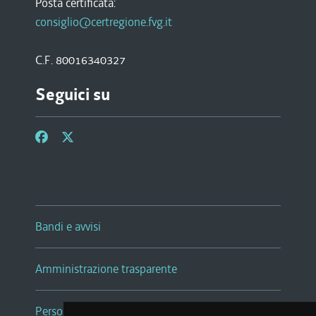
Posta certificata:
consiglio@certregione.fvg.it
C.F. 80016340327
Seguici su
Bandi e avvisi
Amministrazione trasparente
Persone e Uffici