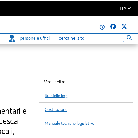
ITA
@
persone e uffici
Eseg
Ricerca
Vedi inoltre
Iter delle leggi
mentari e
Costituzione
 pesca
Manuale tecniche legislative
cali,