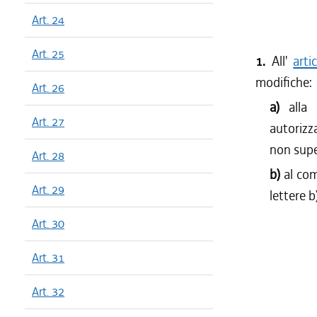
Art. 24
Art. 25
1.
All'
arti
modifiche:
Art. 26
a)
alla
Art. 27
autorizz
non supe
Art. 28
b)
al co
Art. 29
lettere b)
Art. 30
Art. 31
Art. 32