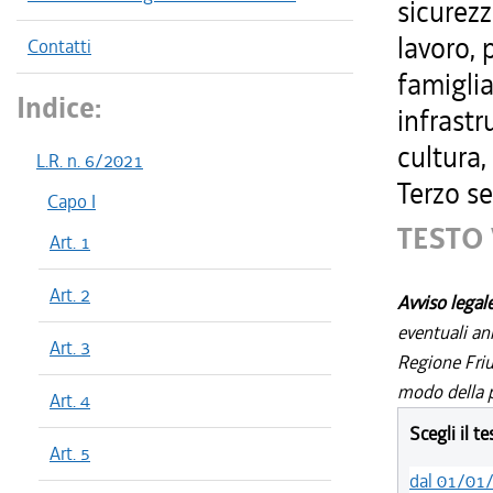
sicurezz
lavoro, 
Contatti
famiglia
Indice:
infrastr
cultura,
L.R. n. 6/2021
Terzo se
Capo I
TESTO 
Art. 1
Art. 2
Avviso legal
eventuali an
Art. 3
Regione Friul
modo della p
Art. 4
Scegli il t
Art. 5
dal 01/01