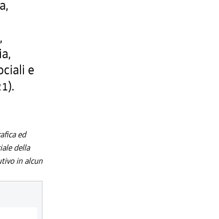
a,
,
,
ia,
ociali e
1).
afica ed
iale della
utivo in alcun