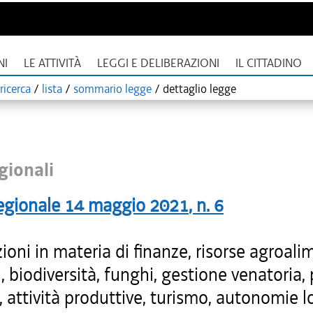
NI
LE ATTIVITÀ
LEGGI E DELIBERAZIONI
IL CITTADINO
ricerca
/
lista
/
sommario legge
/
dettaglio legge
gionali
egionale
14 maggio 2021
, n.
6
ioni in materia di finanze, risorse agroali
i, biodiversità, funghi, gestione venatoria,
, attività produttive, turismo, autonomie lo