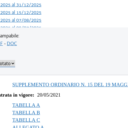
/2025 al 31/12/2025
/2025 al 15/12/2025
/2025 al 07/08/2025
/2025 al 09/07/2025
/2024 al 04/06/2025
ampabile:
/2023 al 13/05/2024
F
-
DOC
/2023 al 11/08/2023
/2022 al 31/12/2022
/2022 al 03/08/2022
/2022 al 13/06/2022
/2021 al 31/12/2021
SUPPLEMENTO ORDINARIO N. 15 DEL 19 MAGGI
/2021 al 09/12/2021
trata in vigore:
20/05/2021
/2021 al 05/11/2021
/2021 al 11/08/2021
TABELLA A
TABELLA B
TABELLA C
ALLEGATO A