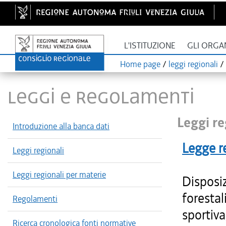
L'ISTITUZIONE
GLI ORGA
Home page
/
leggi regionali
/
LEGGI E REGOLAMENTI
Leggi re
Introduzione alla banca dati
Legge r
Leggi regionali
Leggi regionali per materie
Disposiz
forestal
Regolamenti
sportiva
Ricerca cronologica fonti normative