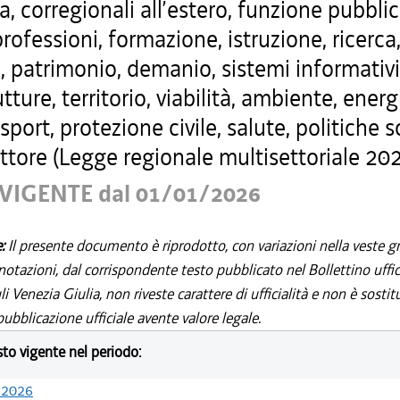
a, corregionali all’estero, funzione pubblic
professioni, formazione, istruzione, ricerca
, patrimonio, demanio, sistemi informativi
utture, territorio, viabilità, ambiente, energ
 sport, protezione civile, salute, politiche s
ttore (Legge regionale multisettoriale 202
VIGENTE dal 01/01/2026
e:
Il presente documento è riprodotto, con variazioni nella veste gr
notazioni, dal corrispondente testo pubblicato nel Bollettino uffic
i Venezia Giulia, non riveste carattere di ufficialità e non è sostit
ubblicazione ufficiale avente valore legale.
esto vigente nel periodo:
/2026