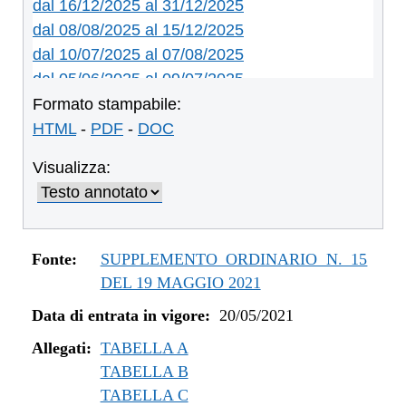
dal 16/12/2025 al 31/12/2025
dal 08/08/2025 al 15/12/2025
dal 10/07/2025 al 07/08/2025
dal 05/06/2025 al 09/07/2025
dal 14/05/2024 al 04/06/2025
Formato stampabile:
dal 12/08/2023 al 13/05/2024
HTML
-
PDF
-
DOC
dal 01/01/2023 al 11/08/2023
Visualizza:
dal 04/08/2022 al 31/12/2022
dal 14/06/2022 al 03/08/2022
dal 01/01/2022 al 13/06/2022
dal 10/12/2021 al 31/12/2021
Fonte:
SUPPLEMENTO ORDINARIO N. 15
dal 06/11/2021 al 09/12/2021
DEL 19 MAGGIO 2021
dal 12/08/2021 al 05/11/2021
Data di entrata in vigore:
20/05/2021
dal 20/05/2021 al 11/08/2021
Allegati:
TABELLA A
TABELLA B
TABELLA C