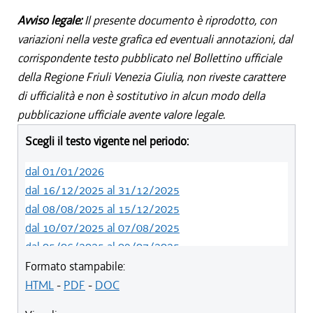
Avviso legale:
Il presente documento è riprodotto, con
variazioni nella veste grafica ed eventuali annotazioni, dal
corrispondente testo pubblicato nel Bollettino ufficiale
della Regione Friuli Venezia Giulia, non riveste carattere
di ufficialità e non è sostitutivo in alcun modo della
pubblicazione ufficiale avente valore legale.
Scegli il testo vigente nel periodo:
dal 01/01/2026
dal 16/12/2025 al 31/12/2025
dal 08/08/2025 al 15/12/2025
dal 10/07/2025 al 07/08/2025
dal 05/06/2025 al 09/07/2025
dal 14/05/2024 al 04/06/2025
Formato stampabile:
dal 12/08/2023 al 13/05/2024
HTML
-
PDF
-
DOC
dal 01/01/2023 al 11/08/2023