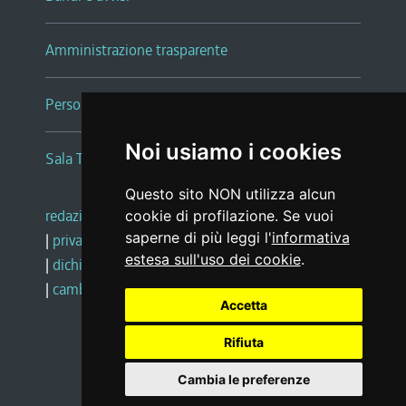
Amministrazione trasparente
Persone e Uffici
Noi usiamo i cookies
Sala Tiziano Tessitori
Questo sito NON utilizza alcun
redazione web
|
note legali
|
glossario
cookie di profilazione. Se vuoi
saperne di più leggi l'
informativa
|
privacy
|
social media policy
estesa sull'uso dei cookie
.
|
dichiarazione di accessibilità
|
feedback
|
cambio preferenze cookie
Accetta
Rifiuta
Realizzato da
Cambia le preferenze