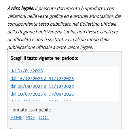
Avviso legale:
Il presente documento è riprodotto, con
variazioni nella veste grafica ed eventuali annotazioni, dal
corrispondente testo pubblicato nel Bollettino ufficiale
della Regione Friuli Venezia Giulia, non riveste carattere
di ufficialità e non è sostitutivo in alcun modo della
pubblicazione ufficiale avente valore legale.
Scegli il testo vigente nel periodo:
dal 01/01/2026
dal 16/12/2025 al 31/12/2025
dal 08/08/2025 al 15/12/2025
dal 10/07/2025 al 07/08/2025
dal 05/06/2025 al 09/07/2025
dal 14/05/2024 al 04/06/2025
Formato stampabile:
dal 12/08/2023 al 13/05/2024
HTML
-
PDF
-
DOC
dal 01/01/2023 al 11/08/2023