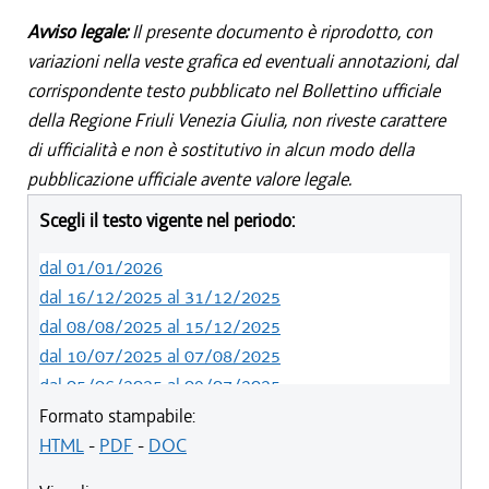
Avviso legale:
Il presente documento è riprodotto, con
variazioni nella veste grafica ed eventuali annotazioni, dal
corrispondente testo pubblicato nel Bollettino ufficiale
della Regione Friuli Venezia Giulia, non riveste carattere
di ufficialità e non è sostitutivo in alcun modo della
pubblicazione ufficiale avente valore legale.
Scegli il testo vigente nel periodo:
dal 01/01/2026
dal 16/12/2025 al 31/12/2025
dal 08/08/2025 al 15/12/2025
dal 10/07/2025 al 07/08/2025
dal 05/06/2025 al 09/07/2025
dal 14/05/2024 al 04/06/2025
Formato stampabile:
dal 12/08/2023 al 13/05/2024
HTML
-
PDF
-
DOC
dal 01/01/2023 al 11/08/2023