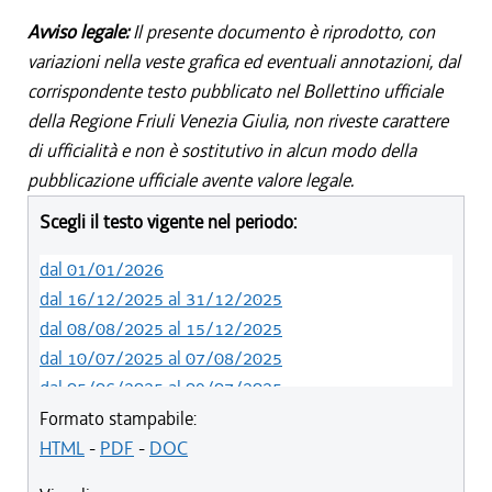
Avviso legale:
Il presente documento è riprodotto, con
variazioni nella veste grafica ed eventuali annotazioni, dal
corrispondente testo pubblicato nel Bollettino ufficiale
della Regione Friuli Venezia Giulia, non riveste carattere
di ufficialità e non è sostitutivo in alcun modo della
pubblicazione ufficiale avente valore legale.
Scegli il testo vigente nel periodo:
dal 01/01/2026
dal 16/12/2025 al 31/12/2025
dal 08/08/2025 al 15/12/2025
dal 10/07/2025 al 07/08/2025
dal 05/06/2025 al 09/07/2025
dal 14/05/2024 al 04/06/2025
Formato stampabile:
dal 12/08/2023 al 13/05/2024
HTML
-
PDF
-
DOC
dal 01/01/2023 al 11/08/2023