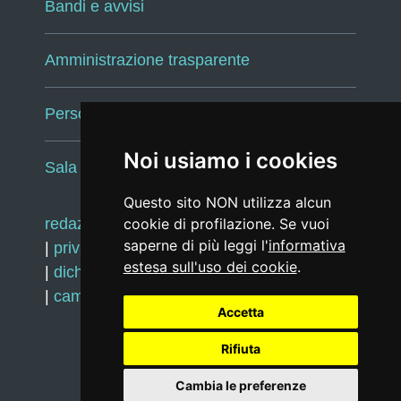
Bandi e avvisi
Amministrazione trasparente
Persone e Uffici
Noi usiamo i cookies
Sala Tiziano Tessitori
Questo sito NON utilizza alcun
redazione web
cookie di profilazione. Se vuoi
|
note legali
|
glossario
saperne di più leggi l'
informativa
|
privacy
|
social media policy
estesa sull'uso dei cookie
.
|
dichiarazione di accessibilità
|
feedback
|
cambio preferenze cookie
Accetta
Rifiuta
Realizzato da
Cambia le preferenze