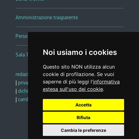
Amministrazione trasparente
Persone e Uffici
Noi usiamo i cookies
Sala Tiziano Tessitori
Questo sito NON utilizza alcun
redazione web
|
note legali
|
glossario
cookie di profilazione. Se vuoi
saperne di più leggi l'
informativa
|
privacy
|
social media policy
estesa sull'uso dei cookie
.
|
dichiarazione di accessibilità
|
feedback
|
cambio preferenze cookie
Accetta
Rifiuta
Realizzato da
Cambia le preferenze