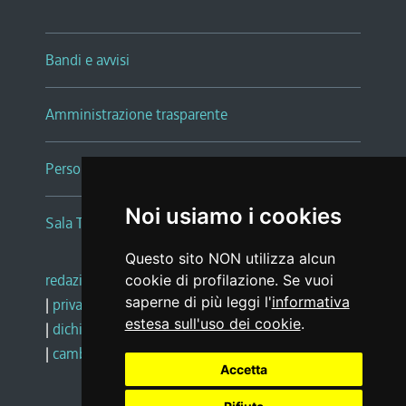
Bandi e avvisi
Amministrazione trasparente
Persone e Uffici
Noi usiamo i cookies
Sala Tiziano Tessitori
Questo sito NON utilizza alcun
redazione web
|
note legali
|
glossario
cookie di profilazione. Se vuoi
saperne di più leggi l'
informativa
|
privacy
|
social media policy
estesa sull'uso dei cookie
.
|
dichiarazione di accessibilità
|
feedback
|
cambio preferenze cookie
Accetta