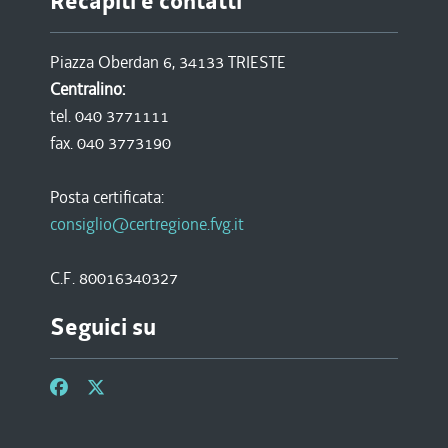
Recapiti e contatti
Piazza Oberdan 6, 34133 TRIESTE
Centralino:
tel. 040 3771111
fax. 040 3773190
Posta certificata:
consiglio@certregione.fvg.it
C.F. 80016340327
Seguici su