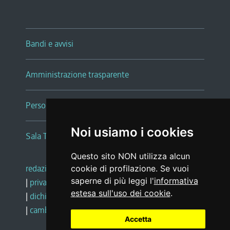
Bandi e avvisi
Amministrazione trasparente
Persone e Uffici
Noi usiamo i cookies
Sala Tiziano Tessitori
Questo sito NON utilizza alcun
redazione web
|
note legali
|
glossario
cookie di profilazione. Se vuoi
saperne di più leggi l'
informativa
|
privacy
|
social media policy
estesa sull'uso dei cookie
.
|
dichiarazione di accessibilità
|
feedback
|
cambio preferenze cookie
Accetta