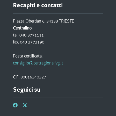
Recapiti e contatti
Piazza Oberdan 6, 34133 TRIESTE
Centralino:
tel. 040 3771111
fax. 040 3773190
Posta certificata:
consiglio@certregione.fvg.it
C.F. 80016340327
Seguici su