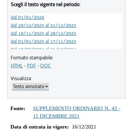
Scegli il testo vigente nel periodo:
dal 01/01/2026
dal 29/12/2025 al 31/12/2025
dal 18/11/2025 al 28/12/2025
dal 01/01/2025 al 17/11/2025
dal 10/08/2024 al 31/12/2024
dal 14/05/2024 al 09/08/2024
Formato stampabile:
dal 01/01/2024 al 13/05/2024
HTML
-
PDF
-
DOC
dal 31/10/2023 al 31/12/2023
Visualizza:
dal 07/03/2023 al 30/10/2023
dal 01/01/2023 al 06/03/2023
dal 10/11/2022 al 31/12/2022
dal 09/08/2022 al 09/11/2022
Fonte:
SUPPLEMENTO ORDINARIO N. 43 -
dal 14/06/2022 al 08/08/2022
15 DICEMBRE 2021
dal 16/12/2021 al 13/06/2022
Data di entrata in vigore:
16/12/2021