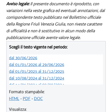
Avviso legale:
Il presente documento è riprodotto, con
variazioni nella veste grafica ed eventuali annotazioni, dal
corrispondente testo pubblicato nel Bollettino ufficiale
della Regione Friuli Venezia Giulia, non riveste carattere
di ufficialità e non è sostitutivo in alcun modo della
pubblicazione ufficiale avente valore legale.
Scegli il testo vigente nel periodo:
dal 30/06/2026
dal 01/01/2026 al 29/06/2026
dal 01/01/2025 al 31/12/2025
dal 10/08/2024 al 31/12/2024
dal 14/05/2024 al 09/08/2024
dal 01/01/2024 al 13/05/2024
Formato stampabile:
dal 31/10/2023 al 31/12/2023
HTML
-
PDF
-
DOC
dal 12/08/2023 al 30/10/2023
Visualizza:
dal 07/03/2023 al 11/08/2023