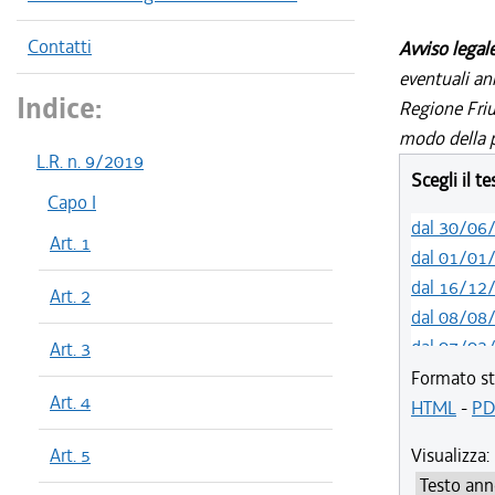
Contatti
Avviso legal
eventuali an
Indice:
Regione Friul
modo della p
L.R. n. 9/2019
Scegli il t
Capo I
dal 30/06
Art. 1
dal 01/01
dal 16/12
Art. 2
dal 08/08
dal 07/03
Art. 3
dal 23/02
Formato st
Art. 4
dal 01/01
HTML
-
PD
dal 16/12
Art. 5
Visualizza:
dal 20/05