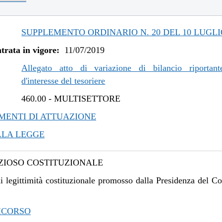
/2021 al 19/05/2021
/2021 al 26/04/2021
/2020 al 31/12/2020
SUPPLEMENTO ORDINARIO N. 20 DEL 10 LUGLI
/2020 al 30/12/2020
trata in vigore:
11/07/2019
/2020 al 23/12/2020
/2020 al 10/08/2020
Allegato atto di variazione di bilancio riportant
/2019 al 31/12/2019
d'interesse del tesoriere
/2019 al 06/11/2019
460.00
-
MULTISETTORE
/2019 al 09/08/2019
ENTI DI ATTUAZIONE
LLA LEGGE
IOSO COSTITUZIONALE
i legittimità costituzionale promosso dalla Presidenza del Co
ICORSO