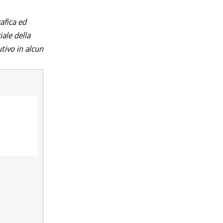
afica ed
iale della
utivo in alcun