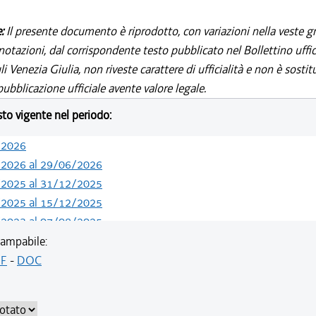
e:
Il presente documento è riprodotto, con variazioni nella veste gr
notazioni, dal corrispondente testo pubblicato nel Bollettino uffic
i Venezia Giulia, non riveste carattere di ufficialità e non è sostit
ubblicazione ufficiale avente valore legale.
esto vigente nel periodo:
/2026
/2026 al 29/06/2026
/2025 al 31/12/2025
/2025 al 15/12/2025
/2023 al 07/08/2025
/2023 al 06/03/2023
ampabile:
/2022 al 22/02/2023
F
-
DOC
/2021 al 31/12/2021
/2021 al 15/12/2021