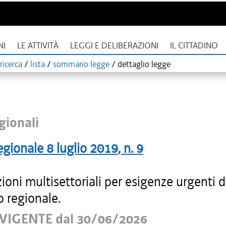
NI
LE ATTIVITÀ
LEGGI E DELIBERAZIONI
IL CITTADINO
ricerca
/
lista
/
sommario legge
/
dettaglio legge
gionali
egionale
8 luglio 2019
, n.
9
ioni multisettoriali per esigenze urgenti d
io regionale.
VIGENTE dal 30/06/2026