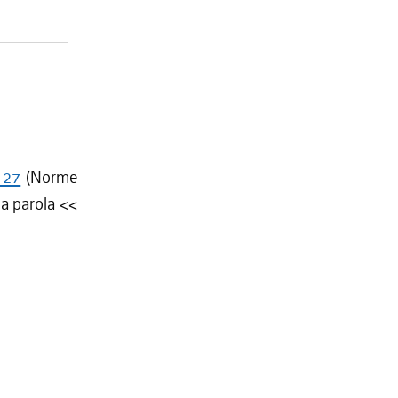
. 27
(Norme
la parola <<