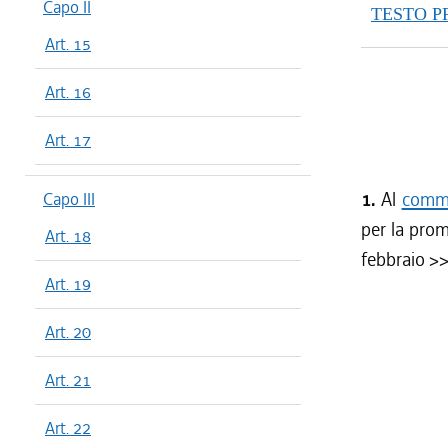
Capo II
TESTO 
Art. 15
Art. 16
Art. 17
1.
Al
comma 
Capo III
per la prom
Art. 18
febbraio
>>
Art. 19
Art. 20
Art. 21
Art. 22