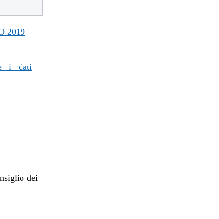
O 2019
e i dati
nsiglio dei