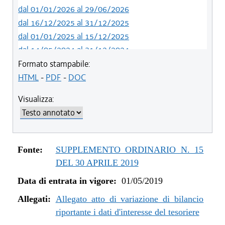
dal 01/01/2026 al 29/06/2026
dal 16/12/2025 al 31/12/2025
dal 01/01/2025 al 15/12/2025
dal 14/05/2024 al 31/12/2024
dal 12/08/2023 al 13/05/2024
Formato stampabile:
dal 05/08/2022 al 11/08/2023
HTML
-
PDF
-
DOC
dal 06/11/2021 al 04/08/2022
Visualizza:
dal 12/08/2021 al 05/11/2021
dal 26/02/2021 al 11/08/2021
dal 02/07/2020 al 25/02/2021
dal 01/01/2020 al 01/07/2020
Fonte:
SUPPLEMENTO ORDINARIO N. 15
dal 07/11/2019 al 31/12/2019
DEL 30 APRILE 2019
dal 11/07/2019 al 06/11/2019
Data di entrata in vigore:
01/05/2019
dal 01/05/2019 al 10/07/2019
Allegati:
Allegato atto di variazione di bilancio
riportante i dati d'interesse del tesoriere