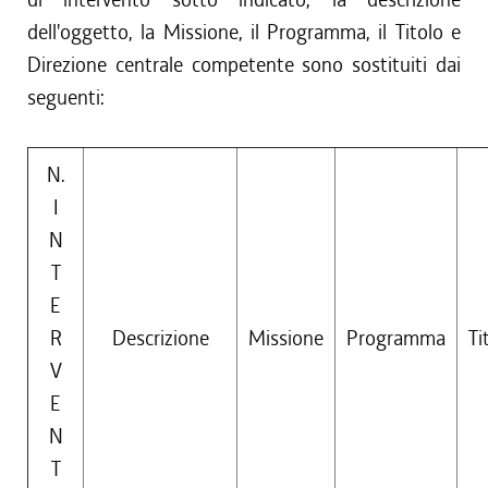
dell'oggetto, la Missione, il Programma, il Titolo e
Direzione centrale competente sono sostituiti dai
seguenti:
N.
I
N
T
E
R
Descrizione
Missione
Programma
Ti
V
E
N
T