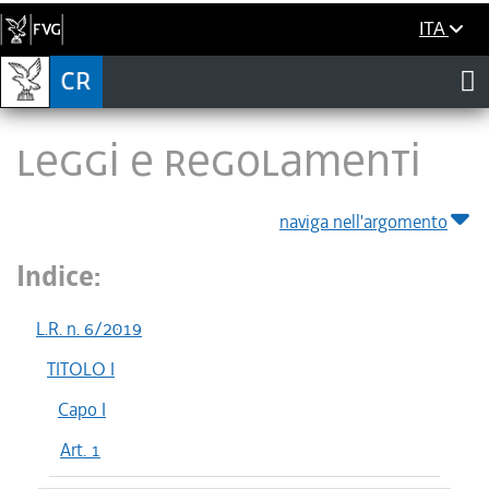
ITA
LEGGI E REGOLAMENTI
naviga nell'argomento
Indice:
L.R. n. 6/2019
TITOLO I
Capo I
Art. 1