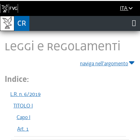
ITA
LEGGI E REGOLAMENTI
naviga nell'argomento
Indice:
L.R. n. 6/2019
TITOLO I
Capo I
Art. 1