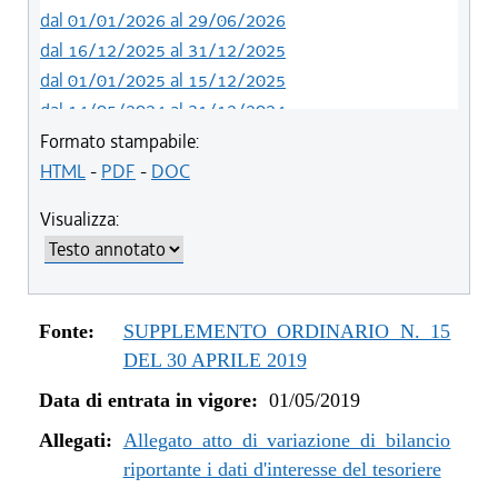
dal 01/01/2026 al 29/06/2026
dal 16/12/2025 al 31/12/2025
dal 01/01/2025 al 15/12/2025
dal 14/05/2024 al 31/12/2024
dal 12/08/2023 al 13/05/2024
Formato stampabile:
dal 05/08/2022 al 11/08/2023
HTML
-
PDF
-
DOC
dal 06/11/2021 al 04/08/2022
Visualizza:
dal 12/08/2021 al 05/11/2021
dal 26/02/2021 al 11/08/2021
dal 02/07/2020 al 25/02/2021
dal 01/01/2020 al 01/07/2020
Fonte:
SUPPLEMENTO ORDINARIO N. 15
dal 07/11/2019 al 31/12/2019
DEL 30 APRILE 2019
dal 11/07/2019 al 06/11/2019
Data di entrata in vigore:
01/05/2019
dal 01/05/2019 al 10/07/2019
Allegati:
Allegato atto di variazione di bilancio
riportante i dati d'interesse del tesoriere