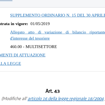
/2021 al 11/08/2021
/2020 al 25/02/2021
/2020 al 01/07/2020
SUPPLEMENTO ORDINARIO N. 15 DEL 30 APRILE
/2019 al 31/12/2019
trata in vigore:
01/05/2019
/2019 al 06/11/2019
/2019 al 10/07/2019
Allegato atto di variazione di bilancio riportant
d'interesse del tesoriere
460.00
-
MULTISETTORE
ENTI DI ATTUAZIONE
LLA LEGGE
Art. 43
(Modifiche all'
articolo 16 della legge regionale 18/2004