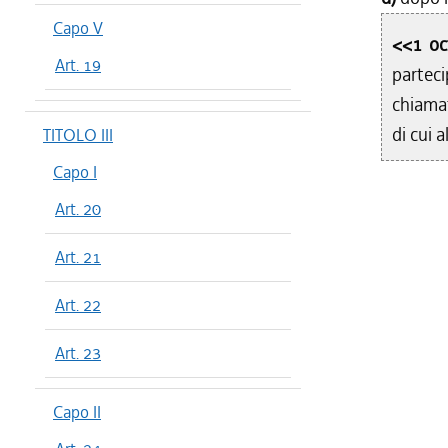
Capo V
<<1 oc
Art. 19
partec
chiamat
di cui a
TITOLO III
Capo I
Art. 20
Art. 21
Art. 22
Art. 23
Capo II