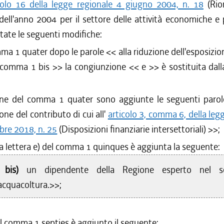
colo 16 della legge regionale 4 giugno 2004, n. 18
(Rio
ell'anno 2004 per il settore delle attività economiche e 
ate le seguenti modifiche:
mma 1 quater dopo le parole <<
alla riduzione dell'esposizio
l comma 1 bis
>> la congiunzione <<
e
>> è sostituita dal
fine del comma 1 quater sono aggiunte le seguenti paro
one del contributo di cui all'
articolo 3, comma 6, della leg
re 2018, n. 25
(Disposizioni finanziarie intersettoriali)
>>;
a lettera e) del comma 1 quinques è aggiunta la seguente:
 bis)
un dipendente della Regione esperto nel se
'acquacoltura.>>;
l comma 1 septies è aggiunto il seguente: