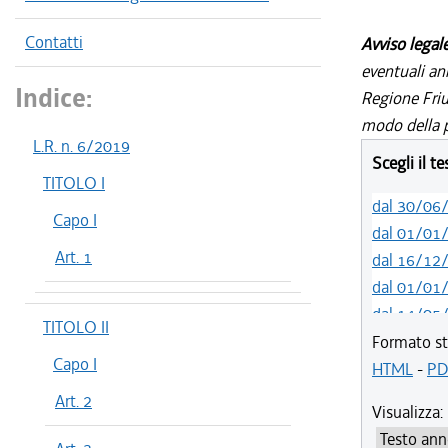
Contatti
Avviso legal
eventuali an
Indice:
Regione Friul
modo della p
L.R. n. 6/2019
Scegli il t
TITOLO I
dal 30/06
Capo I
dal 01/01
Art. 1
dal 16/12
dal 01/01
dal 14/05
TITOLO II
dal 12/08
Formato st
Capo I
dal 05/08
HTML
-
PD
dal 06/11
Art. 2
Visualizza:
dal 12/08