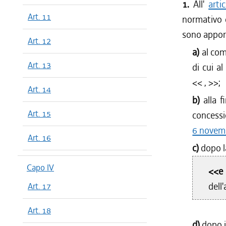
1.
All'
arti
Art. 11
normativo d
sono apport
Art. 12
a)
al co
Art. 13
di cui a
<<
,
>>;
Art. 14
b)
alla 
Art. 15
concessi
6 novemb
Art. 16
c)
dopo l
Capo IV
<<e
dell
Art. 17
Art. 18
d)
dopo i