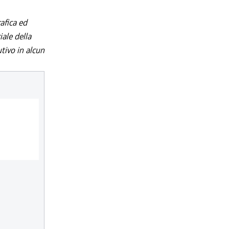
afica ed
iale della
utivo in alcun