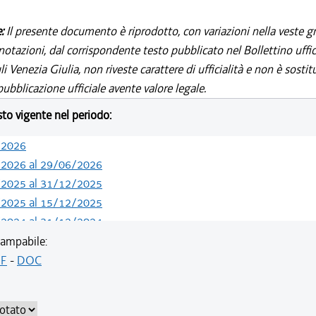
e:
Il presente documento è riprodotto, con variazioni nella veste gr
notazioni, dal corrispondente testo pubblicato nel Bollettino uffic
i Venezia Giulia, non riveste carattere di ufficialità e non è sostit
ubblicazione ufficiale avente valore legale.
esto vigente nel periodo:
/2026
/2026 al 29/06/2026
/2025 al 31/12/2025
/2025 al 15/12/2025
/2024 al 31/12/2024
/2023 al 13/05/2024
ampabile:
/2022 al 11/08/2023
F
-
DOC
/2021 al 04/08/2022
/2021 al 05/11/2021