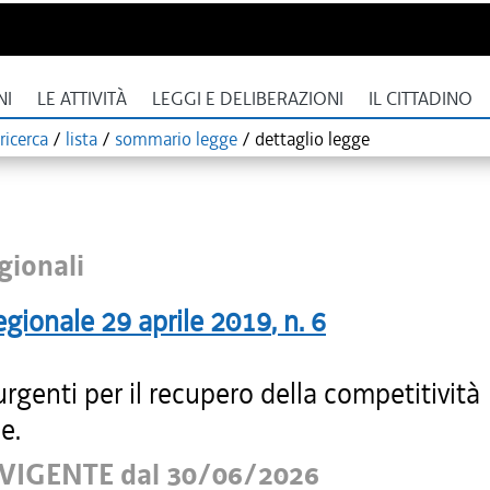
NI
LE ATTIVITÀ
LEGGI E DELIBERAZIONI
IL CITTADINO
ricerca
/
lista
/
sommario legge
/
dettaglio legge
gionali
egionale
29 aprile 2019
, n.
6
rgenti per il recupero della competitività
e.
VIGENTE dal 30/06/2026