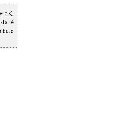
 bis),
esta è
tributo