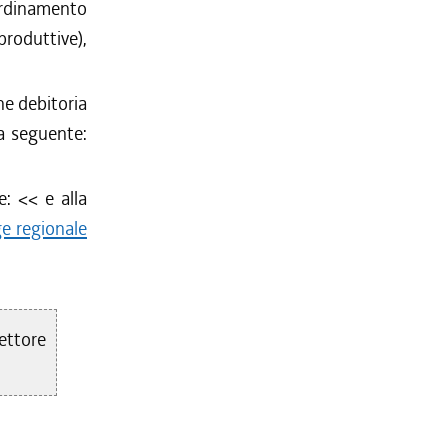
rdinamento
produttive),
ne debitoria
la seguente:
le: <<
e alla
ge regionale
ttore