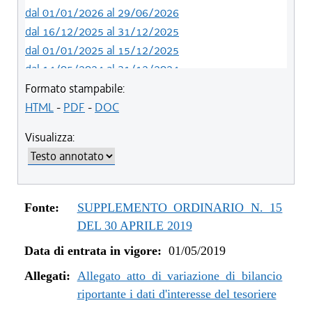
dal 01/01/2026 al 29/06/2026
dal 16/12/2025 al 31/12/2025
dal 01/01/2025 al 15/12/2025
dal 14/05/2024 al 31/12/2024
dal 12/08/2023 al 13/05/2024
Formato stampabile:
dal 05/08/2022 al 11/08/2023
HTML
-
PDF
-
DOC
dal 06/11/2021 al 04/08/2022
Visualizza:
dal 12/08/2021 al 05/11/2021
dal 26/02/2021 al 11/08/2021
dal 02/07/2020 al 25/02/2021
dal 01/01/2020 al 01/07/2020
Fonte:
SUPPLEMENTO ORDINARIO N. 15
dal 07/11/2019 al 31/12/2019
DEL 30 APRILE 2019
dal 11/07/2019 al 06/11/2019
Data di entrata in vigore:
01/05/2019
dal 01/05/2019 al 10/07/2019
Allegati:
Allegato atto di variazione di bilancio
riportante i dati d'interesse del tesoriere