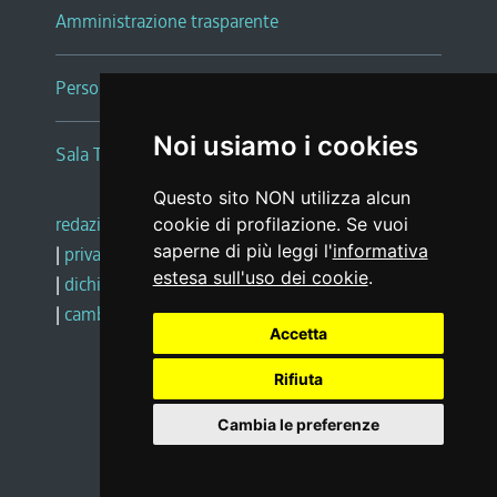
Amministrazione trasparente
Persone e Uffici
Noi usiamo i cookies
Sala Tiziano Tessitori
Questo sito NON utilizza alcun
redazione web
|
note legali
|
glossario
cookie di profilazione. Se vuoi
saperne di più leggi l'
informativa
|
privacy
|
social media policy
estesa sull'uso dei cookie
.
|
dichiarazione di accessibilità
|
feedback
|
cambio preferenze cookie
Accetta
Rifiuta
Realizzato da
Cambia le preferenze