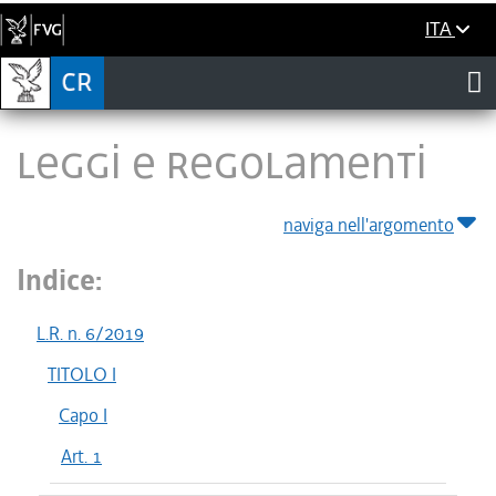
ITA
LEGGI E REGOLAMENTI
naviga nell'argomento
Indice:
L.R. n. 6/2019
TITOLO I
Capo I
Art. 1