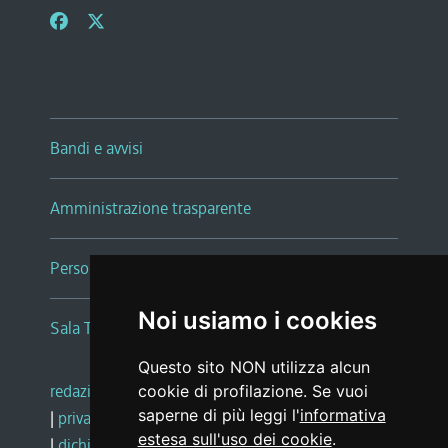
Bandi e avvisi
Amministrazione trasparente
Persone e Uffici
Noi usiamo i cookies
Sala Tiziano Tessitori
Questo sito NON utilizza alcun
redazione web
|
note legali
|
glossario
cookie di profilazione. Se vuoi
saperne di più leggi l'
informativa
|
privacy
|
social media policy
estesa sull'uso dei cookie
.
|
dichiarazione di accessibilità
|
feedback