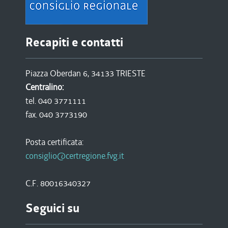
Recapiti e contatti
Piazza Oberdan 6, 34133 TRIESTE
Centralino:
tel. 040 3771111
fax. 040 3773190
Posta certificata:
consiglio@certregione.fvg.it
C.F. 80016340327
Seguici su