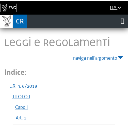
ITA
LEGGI E REGOLAMENTI
naviga nell'argomento
Indice:
L.R. n. 6/2019
TITOLO I
Capo I
Art. 1