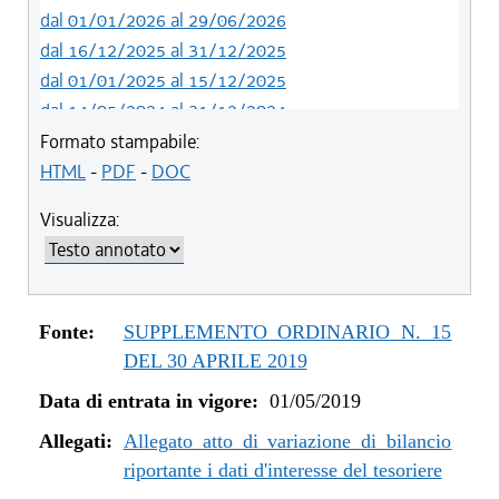
dal 01/01/2026 al 29/06/2026
dal 16/12/2025 al 31/12/2025
dal 01/01/2025 al 15/12/2025
dal 14/05/2024 al 31/12/2024
dal 12/08/2023 al 13/05/2024
Formato stampabile:
dal 05/08/2022 al 11/08/2023
HTML
-
PDF
-
DOC
dal 06/11/2021 al 04/08/2022
Visualizza:
dal 12/08/2021 al 05/11/2021
dal 26/02/2021 al 11/08/2021
dal 02/07/2020 al 25/02/2021
dal 01/01/2020 al 01/07/2020
Fonte:
SUPPLEMENTO ORDINARIO N. 15
dal 07/11/2019 al 31/12/2019
DEL 30 APRILE 2019
dal 11/07/2019 al 06/11/2019
Data di entrata in vigore:
01/05/2019
dal 01/05/2019 al 10/07/2019
Allegati:
Allegato atto di variazione di bilancio
riportante i dati d'interesse del tesoriere