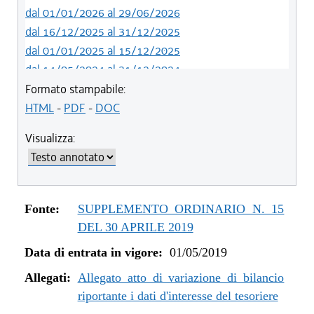
dal 01/01/2026 al 29/06/2026
dal 16/12/2025 al 31/12/2025
dal 01/01/2025 al 15/12/2025
dal 14/05/2024 al 31/12/2024
dal 12/08/2023 al 13/05/2024
Formato stampabile:
dal 05/08/2022 al 11/08/2023
HTML
-
PDF
-
DOC
dal 06/11/2021 al 04/08/2022
Visualizza:
dal 12/08/2021 al 05/11/2021
dal 26/02/2021 al 11/08/2021
dal 02/07/2020 al 25/02/2021
dal 01/01/2020 al 01/07/2020
Fonte:
SUPPLEMENTO ORDINARIO N. 15
dal 07/11/2019 al 31/12/2019
DEL 30 APRILE 2019
dal 11/07/2019 al 06/11/2019
Data di entrata in vigore:
01/05/2019
dal 01/05/2019 al 10/07/2019
Allegati:
Allegato atto di variazione di bilancio
riportante i dati d'interesse del tesoriere