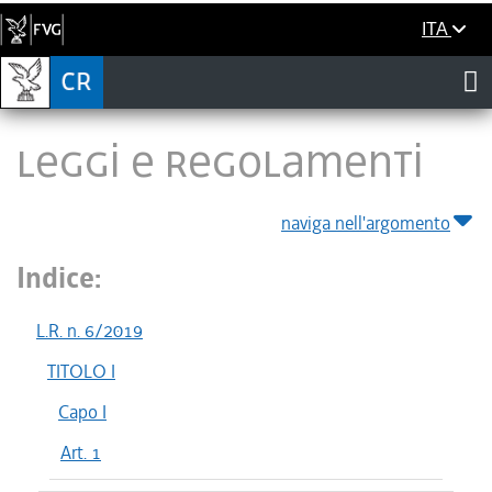
ITA
LEGGI E REGOLAMENTI
naviga nell'argomento
Indice:
L.R. n. 6/2019
TITOLO I
Capo I
Art. 1