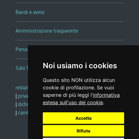
Bandi e avvisi
Amministrazione trasparente
Persone e Uffici
Noi usiamo i cookies
Sala Tiziano Tessitori
Questo sito NON utilizza alcun
redazione web
|
note legali
|
glossario
cookie di profilazione. Se vuoi
saperne di più leggi l'
informativa
|
privacy
|
social media policy
estesa sull'uso dei cookie
.
|
dichiarazione di accessibilità
|
feedback
|
cambio preferenze cookie
Accetta
Rifiuta
Realizzato da