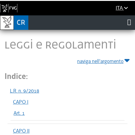
ITA
LEGGI E REGOLAMENTI
naviga nell'argomento
Indice:
L.R. n. 9/2018
CAPO I
Art. 1
CAPO II