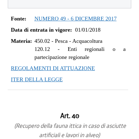
dal 01/01/2020 al 10/08/2020
dal 11/07/2019 al 31/12/2019
Fonte:
NUMERO 49 - 6 DICEMBRE 2017
dal 01/01/2019 al 10/07/2019
Data di entrata in vigore:
01/01/2018
dal 08/11/2018 al 31/12/2018
dal 29/03/2018 al 07/11/2018
Materia:
450.02
-
Pesca - Acquacoltura
dal 01/01/2018 al 28/03/2018
120.12
-
Enti regionali o a
partecipazione regionale
REGOLAMENTI DI ATTUAZIONE
ITER DELLA LEGGE
Art. 40
(Recupero della fauna ittica in caso di asciutte
artificiali e lavori in alveo)