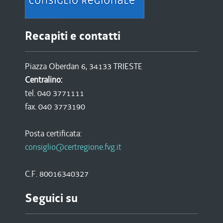
Recapiti e contatti
Piazza Oberdan 6, 34133 TRIESTE
Centralino:
tel. 040 3771111
fax. 040 3773190
Posta certificata:
consiglio@certregione.fvg.it
C.F. 80016340327
Seguici su