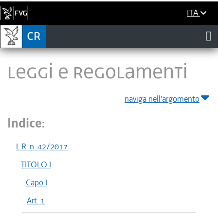
ITA
LEGGI E REGOLAMENTI
naviga nell'argomento
Indice:
L.R. n. 42/2017
TITOLO I
Capo I
Art. 1