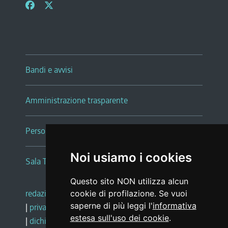
Bandi e avvisi
Amministrazione trasparente
Persone e Uffici
Noi usiamo i cookies
Sala Tiziano Tessitori
Questo sito NON utilizza alcun
redazione web
|
note legali
|
glossario
cookie di profilazione. Se vuoi
saperne di più leggi l'
informativa
|
privacy
|
social media policy
estesa sull'uso dei cookie
.
|
dichiarazione di accessibilità
|
feedback