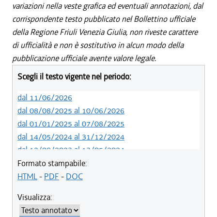
variazioni nella veste grafica ed eventuali annotazioni, dal
corrispondente testo pubblicato nel Bollettino ufficiale
della Regione Friuli Venezia Giulia, non riveste carattere
di ufficialità e non è sostitutivo in alcun modo della
pubblicazione ufficiale avente valore legale.
Scegli il testo vigente nel periodo:
dal 11/06/2026
dal 08/08/2025 al 10/06/2026
dal 01/01/2025 al 07/08/2025
dal 14/05/2024 al 31/12/2024
dal 12/08/2023 al 13/05/2024
dal 01/01/2023 al 11/08/2023
Formato stampabile:
dal 14/06/2022 al 31/12/2022
HTML
-
PDF
-
DOC
dal 06/11/2021 al 13/06/2022
Visualizza:
dal 20/05/2021 al 05/11/2021
dal 11/08/2020 al 19/05/2021