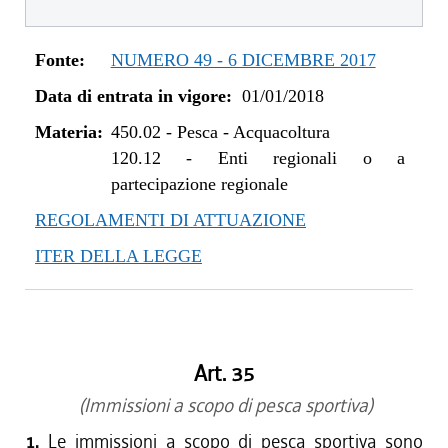
dal 01/01/2020 al 10/08/2020
dal 11/07/2019 al 31/12/2019
Fonte:
NUMERO 49 - 6 DICEMBRE 2017
dal 01/01/2019 al 10/07/2019
Data di entrata in vigore:
01/01/2018
dal 08/11/2018 al 31/12/2018
dal 29/03/2018 al 07/11/2018
Materia:
450.02
-
Pesca - Acquacoltura
dal 01/01/2018 al 28/03/2018
120.12
-
Enti regionali o a
partecipazione regionale
REGOLAMENTI DI ATTUAZIONE
ITER DELLA LEGGE
Art. 35
(Immissioni a scopo di pesca sportiva)
1.
Le immissioni a scopo di pesca sportiva sono