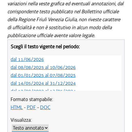
variazioni nella veste grafica ed eventuali annotazioni, dal
corrispondente testo pubblicato nel Bollettino ufficiale
della Regione Friuli Venezia Giulia, non riveste carattere
di ufficialità e non è sostitutivo in alcun modo della
pubblicazione ufficiale avente valore legale.
Scegli il testo vigente nel periodo:
dal 11/06/2026
dal 08/08/2025 al 10/06/2026
dal 01/01/2025 al 07/08/2025
dal 14/05/2024 al 31/12/2024
dal 12/08/2023 al 13/05/2024
dal 01/01/2023 al 11/08/2023
Formato stampabile:
dal 14/06/2022 al 31/12/2022
HTML
-
PDF
-
DOC
dal 06/11/2021 al 13/06/2022
Visualizza:
dal 20/05/2021 al 05/11/2021
dal 11/08/2020 al 19/05/2021