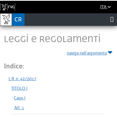
ITA
LEGGI E REGOLAMENTI
naviga nell'argomento
Indice:
L.R. n. 42/2017
TITOLO I
Capo I
Art. 1