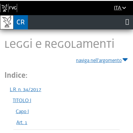
ITA
LEGGI E REGOLAMENTI
naviga nell'argomento
Indice:
L.R. n. 34/2017
TITOLO I
Capo I
Art. 1