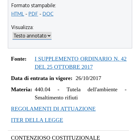
dal 09/08/2022 al 31/12/2022
Formato stampabile:
dal 20/05/2021 al 08/08/2022
HTML
-
PDF
-
DOC
dal 01/01/2021 al 19/05/2021
Visualizza:
dal 01/01/2020 al 31/12/2020
dal 01/05/2019 al 31/12/2019
dal 29/03/2018 al 30/04/2019
dal 15/02/2018 al 28/03/2018
Fonte:
I SUPPLEMENTO ORDINARIO N. 42
dal 05/01/2018 al 14/02/2018
DEL 25 OTTOBRE 2017
dal 26/10/2017 al 04/01/2018
Data di entrata in vigore:
26/10/2017
Materia:
440.04
-
Tutela dell'ambiente -
Smaltimento rifiuti
REGOLAMENTI DI ATTUAZIONE
ITER DELLA LEGGE
CONTENZIOSO COSTITUZIONALE