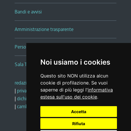
Bandi e avvisi
Amministrazione trasparente
Persone e Uffici
Noi usiamo i cookies
Sala Tiziano Tessitori
Questo sito NON utilizza alcun
redazione web
|
note legali
|
glossario
cookie di profilazione. Se vuoi
saperne di più leggi l'
informativa
|
privacy
|
social media policy
estesa sull'uso dei cookie
.
|
dichiarazione di accessibilità
|
feedback
|
cambio preferenze cookie
Accetta
Rifiuta
Realizzato da