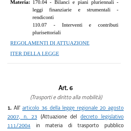
Materia:
dal 30/05/2017 al 14/06/2017
170.04
-
Bilanci e piani pluriennali -
leggi finanziarie e strumentali -
dal 18/05/2017 al 29/05/2017
rendiconti
dal 27/04/2017 al 17/05/2017
110.07
-
Interventi e contributi
dal 09/01/2017 al 26/04/2017
plurisettoriali
REGOLAMENTI DI ATTUAZIONE
ITER DELLA LEGGE
Art. 6
(Trasporti e diritto alla mobilità)
1.
All'
articolo 36 della legge regionale 20 agosto
2007, n. 23
(Attuazione del
decreto legislativo
111/2004
in materia di trasporto pubblico