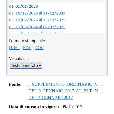
dal 01/01/2026
dal 16/12/2025 al 31/12/2025
dal 10/07/2025 al 15/12/2025
dal 10/08/2024 al 09/07/2025
dal 14/05/2024 al 09/08/2024
dal 01/01/2024 al 13/05/2024
Formato stampabile:
dal 20/05/2021 al 31/12/2023
HTML
-
PDF
-
DOC
dal 01/01/2021 al 19/05/2021
Visualizza:
dal 10/08/2019 al 31/12/2020
dal 01/01/2019 al 09/08/2019
dal 05/04/2018 al 31/12/2018
dal 05/01/2018 al 04/04/2018
Fonte:
I SUPPLEMENTO ORDINARIO N. 1
dal 11/11/2017 al 04/01/2018
DEL 9 GENNAIO 2017 AL BUR N. 1
dal 10/08/2017 al 10/11/2017
DEL 4 GENNAIO 2017
dal 27/07/2017 al 09/08/2017
Data di entrata in vigore:
09/01/2017
dal 15/06/2017 al 26/07/2017