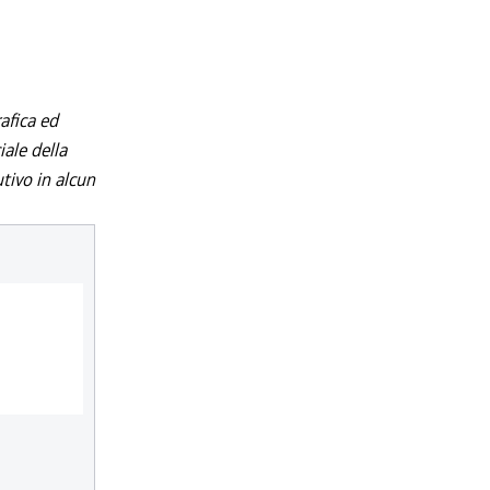
afica ed
iale della
utivo in alcun