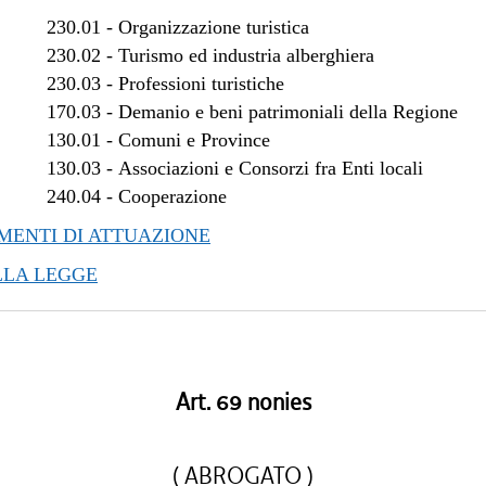
/2018 al 28/03/2018
230.01
-
Organizzazione turistica
/2017 al 04/01/2018
230.02
-
Turismo ed industria alberghiera
/2017 al 10/11/2017
230.03
-
Professioni turistiche
170.03
-
Demanio e beni patrimoniali della Regione
/2017 al 08/11/2017
130.01
-
Comuni e Province
/2017 al 09/08/2017
130.03
-
Associazioni e Consorzi fra Enti locali
/2017 al 17/05/2017
240.04
-
Cooperazione
/2017 al 14/04/2017
/2016 al 08/01/2017
ENTI DI ATTUAZIONE
LLA LEGGE
Art. 69 nonies
( ABROGATO )