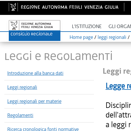
L'ISTITUZIONE
GLI ORGA
Home page
/
leggi regionali
/
LEGGI E REGOLAMENTI
Leggi re
Introduzione alla banca dati
Legge r
Leggi regionali
Leggi regionali per materie
Discipli
dell'att
Regolamenti
a leggi 
Ricerca cronologica fonti normative