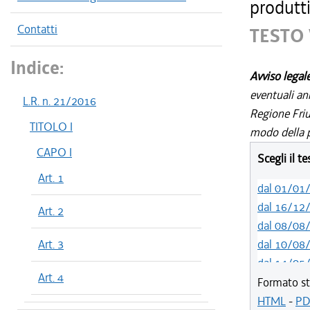
produtti
Contatti
TESTO 
Indice:
Avviso legal
eventuali an
L.R. n. 21/2016
Regione Friul
TITOLO I
modo della p
CAPO I
Scegli il t
Art. 1
dal 01/01
dal 16/12
Art. 2
dal 08/08
Art. 3
dal 10/08
dal 14/05
Art. 4
dal 01/01
Formato st
dal 31/10
HTML
-
PD