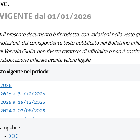
ve.
VIGENTE dal 01/01/2026
e:
Il presente documento è riprodotto, con variazioni nella veste gr
notazioni, dal corrispondente testo pubblicato nel Bollettino uffic
i Venezia Giulia, non riveste carattere di ufficialità e non è sostit
ubblicazione ufficiale avente valore legale.
esto vigente nel periodo:
/2026
/2025 al 31/12/2025
/2025 al 15/12/2025
/2024 al 07/08/2025
/2024 al 09/08/2024
/2024 al 13/05/2024
ampabile:
/2023 al 31/12/2023
F
-
DOC