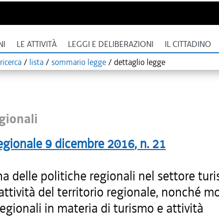
NI
LE ATTIVITÀ
LEGGI E DELIBERAZIONI
IL CITTADINO
ricerca
/
lista
/
sommario legge
/
dettaglio legge
gionali
egionale
9 dicembre 2016
, n.
21
na delle politiche regionali nel settore turi
rattività del territorio regionale, nonché m
regionali in materia di turismo e attività