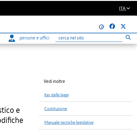
ITA
@
persone e uffici
Eseg
Ricerca
Vedi inoltre
Iter delle leggi
stico e
Costituzione
odifiche
Manuale tecniche legislative