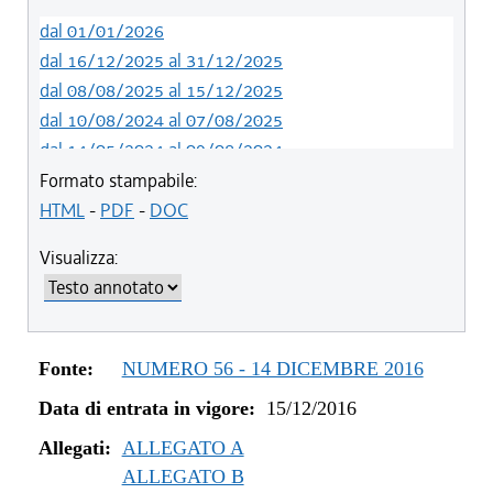
dal 01/01/2026
dal 16/12/2025 al 31/12/2025
dal 08/08/2025 al 15/12/2025
dal 10/08/2024 al 07/08/2025
dal 14/05/2024 al 09/08/2024
dal 01/01/2024 al 13/05/2024
Formato stampabile:
dal 31/10/2023 al 31/12/2023
HTML
-
PDF
-
DOC
dal 12/08/2023 al 30/10/2023
Visualizza:
dal 07/03/2023 al 11/08/2023
dal 01/01/2023 al 06/03/2023
dal 09/08/2022 al 31/12/2022
dal 01/01/2022 al 08/08/2022
Fonte:
NUMERO 56 - 14 DICEMBRE 2016
dal 10/12/2021 al 31/12/2021
Data di entrata in vigore:
15/12/2016
dal 06/11/2021 al 09/12/2021
dal 27/10/2021 al 05/11/2021
Allegati:
ALLEGATO A
dal 20/05/2021 al 26/10/2021
ALLEGATO B