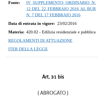
dal 01/05/2019 al 10/07/2019
Fonte:
IV SUPPLEMENTO ORDINARIO N.
dal 08/11/2018 al 30/04/2019
12 DEL 22 FEBBRAIO 2016 AL BUR
dal 29/03/2018 al 07/11/2018
N. 7 DEL 17 FEBBRAIO 2016
dal 05/01/2018 al 28/03/2018
Data di entrata in vigore:
23/02/2016
dal 27/07/2017 al 04/01/2018
Materia:
dal 13/04/2017 al 26/07/2017
420.02
-
Edilizia residenziale e pubblica
dal 23/02/2016 al 12/04/2017
REGOLAMENTI DI ATTUAZIONE
ITER DELLA LEGGE
Art. 31 bis
( ABROGATO )