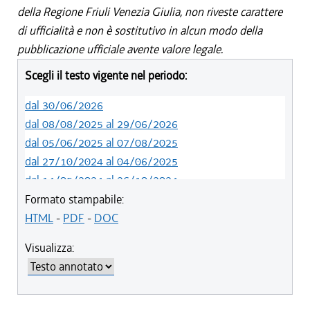
della Regione Friuli Venezia Giulia, non riveste carattere
di ufficialità e non è sostitutivo in alcun modo della
pubblicazione ufficiale avente valore legale.
Scegli il testo vigente nel periodo:
dal 30/06/2026
dal 08/08/2025 al 29/06/2026
dal 05/06/2025 al 07/08/2025
dal 27/10/2024 al 04/06/2025
dal 14/05/2024 al 26/10/2024
dal 09/04/2024 al 13/05/2024
Formato stampabile:
dal 15/02/2024 al 08/04/2024
HTML
-
PDF
-
DOC
dal 01/01/2024 al 14/02/2024
Visualizza:
dal 01/01/2021 al 31/12/2023
dal 10/08/2019 al 31/12/2020
dal 11/07/2019 al 09/08/2019