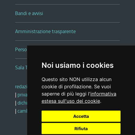
Bandi e avvisi
Amministrazione trasparente
Persone e Uffici
Noi usiamo i cookies
Sala Tiziano Tessitori
Questo sito NON utilizza alcun
redazione web
|
note legali
|
glossario
cookie di profilazione. Se vuoi
saperne di più leggi l'
informativa
|
privacy
|
social media policy
estesa sull'uso dei cookie
.
|
dichiarazione di accessibilità
|
feedback
|
cambio preferenze cookie
Accetta
Rifiuta
Realizzato da