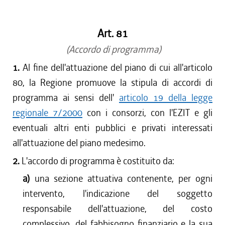
dal 15/04/2017 al 17/05/2017
dal 01/01/2017 al 14/04/2017
Art. 81
dal 15/12/2016 al 31/12/2016
dal 13/08/2016 al 14/12/2016
(Accordo di programma)
dal 13/04/2016 al 12/08/2016
1.
Al fine dell'attuazione del piano di cui all'articolo
dal 01/01/2016 al 12/04/2016
80, la Regione promuove la stipula di accordi di
dal 13/11/2015 al 31/12/2015
programma ai sensi dell'
articolo 19 della legge
dal 01/10/2015 al 12/11/2015
regionale 7/2000
con i consorzi, con l'EZIT e gli
dal 11/08/2015 al 30/09/2015
eventuali altri enti pubblici e privati interessati
dal 23/07/2015 al 10/08/2015
all'attuazione del piano medesimo.
dal 26/02/2015 al 22/07/2015
2.
L'accordo di programma è costituito da:
a)
una sezione attuativa contenente, per ogni
intervento, l'indicazione del soggetto
responsabile dell'attuazione, del costo
complessivo, del fabbisogno finanziario e la sua