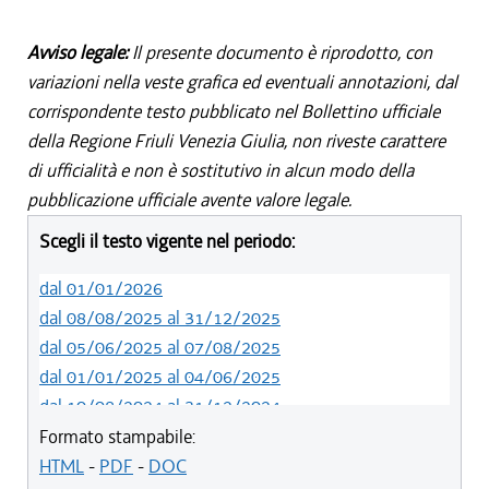
Avviso legale:
Il presente documento è riprodotto, con
variazioni nella veste grafica ed eventuali annotazioni, dal
corrispondente testo pubblicato nel Bollettino ufficiale
della Regione Friuli Venezia Giulia, non riveste carattere
di ufficialità e non è sostitutivo in alcun modo della
pubblicazione ufficiale avente valore legale.
Scegli il testo vigente nel periodo:
dal 01/01/2026
dal 08/08/2025 al 31/12/2025
dal 05/06/2025 al 07/08/2025
dal 01/01/2025 al 04/06/2025
dal 10/08/2024 al 31/12/2024
dal 14/05/2024 al 09/08/2024
Formato stampabile:
dal 11/08/2022 al 13/05/2024
HTML
-
PDF
-
DOC