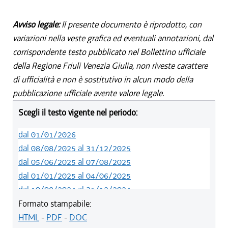
Avviso legale:
Il presente documento è riprodotto, con
variazioni nella veste grafica ed eventuali annotazioni, dal
corrispondente testo pubblicato nel Bollettino ufficiale
della Regione Friuli Venezia Giulia, non riveste carattere
di ufficialità e non è sostitutivo in alcun modo della
pubblicazione ufficiale avente valore legale.
Scegli il testo vigente nel periodo:
dal 01/01/2026
dal 08/08/2025 al 31/12/2025
dal 05/06/2025 al 07/08/2025
dal 01/01/2025 al 04/06/2025
dal 10/08/2024 al 31/12/2024
dal 14/05/2024 al 09/08/2024
Formato stampabile:
dal 11/08/2022 al 13/05/2024
HTML
-
PDF
-
DOC