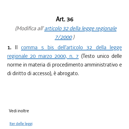
dal 15/04/2017 al 17/05/2017
dal 01/01/2017 al 14/04/2017
Art. 36
dal 15/12/2016 al 31/12/2016
dal 13/08/2016 al 14/12/2016
(Modifica all'
articolo 32 della legge regionale
dal 13/04/2016 al 12/08/2016
7/2000
)
dal 01/01/2016 al 12/04/2016
1.
Il
comma 5 bis dell'articolo 32 della legge
dal 13/11/2015 al 31/12/2015
regionale 20 marzo 2000, n. 7
(Testo unico delle
dal 01/10/2015 al 12/11/2015
norme in materia di procedimento amministrativo e
dal 11/08/2015 al 30/09/2015
di diritto di accesso), è abrogato.
dal 23/07/2015 al 10/08/2015
dal 26/02/2015 al 22/07/2015
Vedi inoltre
Iter delle leggi