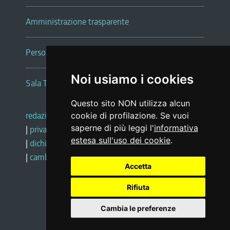
Amministrazione trasparente
Persone e Uffici
Noi usiamo i cookies
Sala Tiziano Tessitori
Questo sito NON utilizza alcun
redazione web
|
note legali
|
glossario
cookie di profilazione. Se vuoi
saperne di più leggi l'
informativa
|
privacy
|
social media policy
estesa sull'uso dei cookie
.
|
dichiarazione di accessibilità
|
feedback
|
cambio preferenze cookie
Accetta
Rifiuta
Realizzato da
Cambia le preferenze