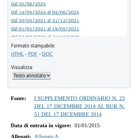
dal 05/06/2025
dal 14/05/2024 al 04/06/2025
dal 20/05/2021 al 31/12/2021
dal 01/01/2021 al 19/05/2021
dal 02/07/2020 al 31/12/2020
dal 01/07/2020 al 01/07/2020
Formato stampabile:
dal 21/05/2020 al 30/06/2020
HTML
-
PDF
-
DOC
dal 01/01/2020 al 20/05/2020
Visualizza:
dal 19/12/2019 al 31/12/2019
dal 21/11/2019 al 18/12/2019
dal 10/08/2019 al 20/11/2019
dal 11/07/2019 al 09/08/2019
Fonte:
I SUPPLEMENTO ORDINARIO N. 23
dal 01/01/2019 al 10/07/2019
DEL 17 DICEMBRE 2014 AL BUR N.
dal 16/08/2018 al 31/12/2018
51 DEL 17 DICEMBRE 2014
dal 30/06/2018 al 15/08/2018
Data di entrata in vigore:
01/01/2015
dal 15/02/2018 al 29/06/2018
Allegati:
dal 05/01/2018 al 14/02/2018
Allegato A