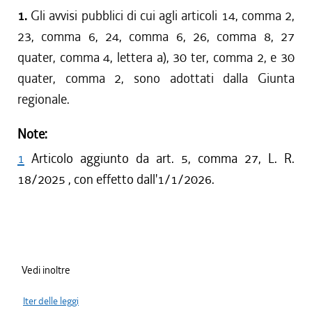
dal 08/11/2018 al 31/12/2018
1.
Gli avvisi pubblici di cui agli articoli 14, comma 2,
dal 10/08/2017 al 07/11/2018
23, comma 6, 24, comma 6, 26, comma 8, 27
dal 18/05/2017 al 09/08/2017
quater, comma 4, lettera a), 30 ter, comma 2, e 30
dal 01/12/2016 al 17/05/2017
quater, comma 2, sono adottati dalla Giunta
dal 10/11/2016 al 30/11/2016
regionale.
dal 13/08/2016 al 09/11/2016
dal 13/05/2016 al 12/08/2016
Note:
dal 26/02/2016 al 12/05/2016
dal 13/01/2016 al 25/02/2016
1
Articolo aggiunto da art. 5, comma 27, L. R.
dal 01/01/2016 al 12/01/2016
18/2025 , con effetto dall'1/1/2026.
dal 11/08/2015 al 31/12/2015
dal 31/03/2015 al 10/08/2015
dal 07/01/2015 al 30/03/2015
dal 04/09/2014 al 06/01/2015
Vedi inoltre
Iter delle leggi