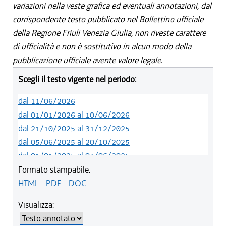
variazioni nella veste grafica ed eventuali annotazioni, dal
corrispondente testo pubblicato nel Bollettino ufficiale
della Regione Friuli Venezia Giulia, non riveste carattere
di ufficialità e non è sostitutivo in alcun modo della
pubblicazione ufficiale avente valore legale.
Scegli il testo vigente nel periodo:
dal 11/06/2026
dal 01/01/2026 al 10/06/2026
dal 21/10/2025 al 31/12/2025
dal 05/06/2025 al 20/10/2025
dal 01/01/2025 al 04/06/2025
dal 27/10/2024 al 31/12/2024
Formato stampabile:
dal 10/08/2024 al 26/10/2024
HTML
-
PDF
-
DOC
dal 14/05/2024 al 09/08/2024
Visualizza:
dal 01/01/2024 al 13/05/2024
dal 31/10/2023 al 31/12/2023