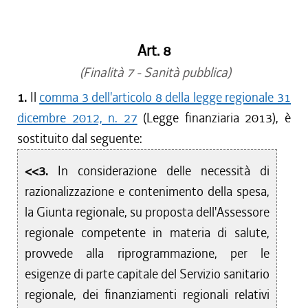
dal 13/11/2015 al 31/12/2015
dal 11/08/2015 al 12/11/2015
Art. 8
dal 30/05/2015 al 10/08/2015
dal 01/04/2015 al 29/05/2015
(Finalità 7 - Sanità pubblica)
dal 26/02/2015 al 31/03/2015
1.
Il
comma 3 dell'articolo 8 della legge regionale 31
dal 07/01/2015 al 25/02/2015
dicembre 2012, n. 27
(Legge finanziaria 2013), è
dal 01/01/2015 al 06/01/2015
sostituito dal seguente:
dal 20/11/2014 al 31/12/2014
dal 08/08/2014 al 19/11/2014
<<3.
In considerazione delle necessità di
dal 24/07/2014 al 07/08/2014
razionalizzazione e contenimento della spesa,
dal 07/01/2014 al 23/07/2014
la Giunta regionale, su proposta dell'Assessore
dal 01/01/2014 al 06/01/2014
regionale competente in materia di salute,
dal 12/12/2013 al 31/12/2013
provvede alla riprogrammazione, per le
dal 17/10/2013 al 11/12/2013
esigenze di parte capitale del Servizio sanitario
dal 01/08/2013 al 16/10/2013
regionale, dei finanziamenti regionali relativi