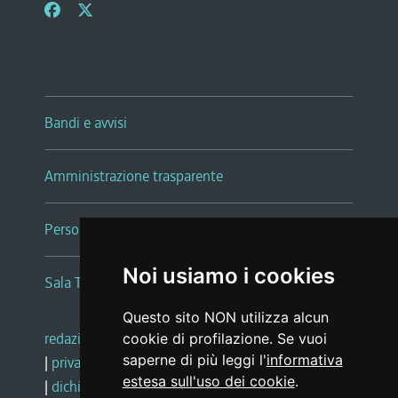
Bandi e avvisi
Amministrazione trasparente
Persone e Uffici
Noi usiamo i cookies
Sala Tiziano Tessitori
Questo sito NON utilizza alcun
redazione web
|
note legali
|
glossario
cookie di profilazione. Se vuoi
saperne di più leggi l'
informativa
|
privacy
|
social media policy
estesa sull'uso dei cookie
.
|
dichiarazione di accessibilità
|
feedback