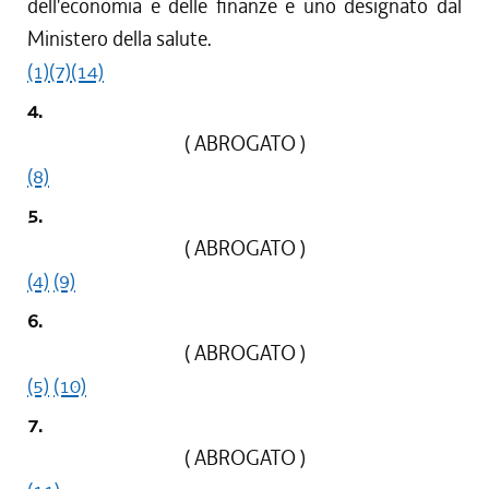
dell'economia e delle finanze e uno designato dal
Ministero della salute.
(1)
(7)
(14)
4.
( ABROGATO )
(8)
5.
( ABROGATO )
(4)
(9)
6.
( ABROGATO )
(5)
(10)
7.
( ABROGATO )