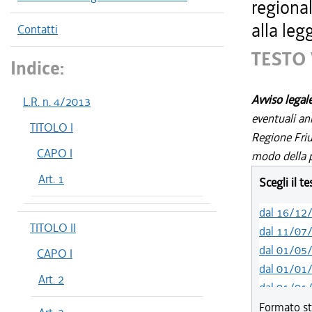
regiona
alla leg
Contatti
TESTO 
Indice:
Avviso legal
L.R. n. 4/2013
eventuali an
TITOLO I
Regione Friul
CAPO I
modo della p
Art. 1
Scegli il t
dal 16/12
TITOLO II
dal 11/07
dal 01/05
CAPO I
dal 01/01
Art. 2
dal 01/01
dal 18/05
Formato st