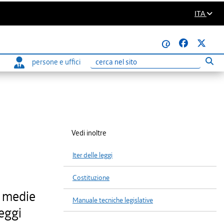
ITA
@
persone e uffici
Eseg
Ricerca
Vedi inoltre
Iter delle leggi
Costituzione
e medie
Manuale tecniche legislative
leggi