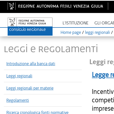
L'ISTITUZIONE
GLI ORGA
Home page
/
leggi regionali
/
LEGGI E REGOLAMENTI
Leggi re
Introduzione alla banca dati
Legge r
Leggi regionali
Leggi regionali per materie
Incentiv
competit
Regolamenti
imprese 
Ricerca cronologica fonti normative