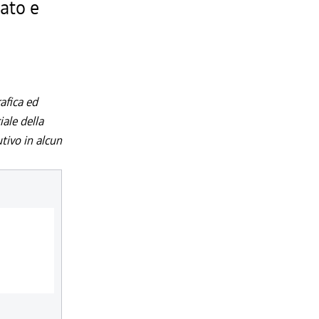
nato e
afica ed
iale della
utivo in alcun