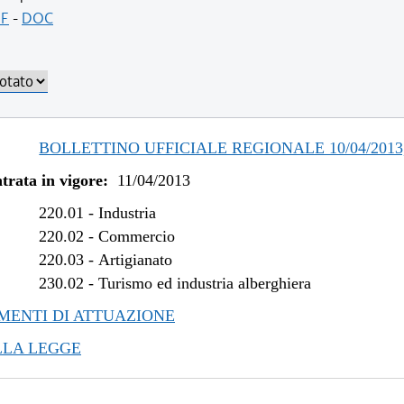
/2017 al 17/05/2017
F
-
DOC
/2017 al 14/04/2017
/2017 al 08/01/2017
/2016 al 31/12/2016
/2016 al 14/12/2016
/2015 al 12/04/2016
BOLLETTINO UFFICIALE REGIONALE 10/04/2013,
/2014 al 22/07/2015
trata in vigore:
11/04/2013
/2013 al 27/03/2014
/2013 al 11/12/2013
220.01
-
Industria
220.02
-
Commercio
220.03
-
Artigianato
230.02
-
Turismo ed industria alberghiera
ENTI DI ATTUAZIONE
LLA LEGGE