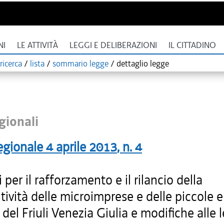
NI
LE ATTIVITÀ
LEGGI E DELIBERAZIONI
IL CITTADINO
ricerca
/
lista
/
sommario legge
/
dettaglio legge
gionali
egionale
4 aprile 2013
, n.
4
i per il rafforzamento e il rilancio della
ività delle microimprese e delle piccole 
del Friuli Venezia Giulia e modifiche alle 