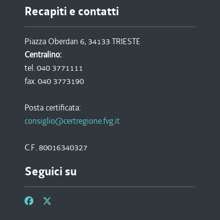
Recapiti e contatti
Piazza Oberdan 6, 34133 TRIESTE
Centralino:
tel. 040 3771111
fax. 040 3773190
Posta certificata:
consiglio@certregione.fvg.it
C.F. 80016340327
Seguici su