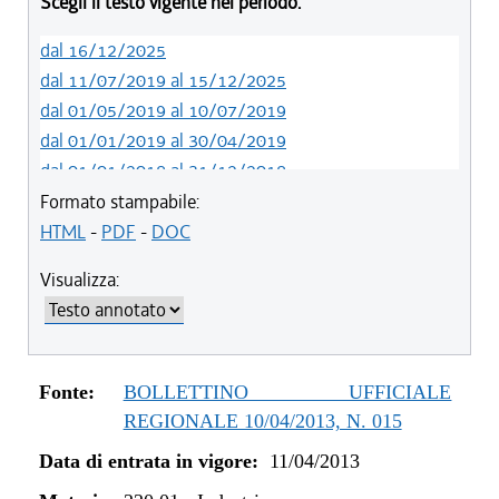
Scegli il testo vigente nel periodo:
dal 16/12/2025
dal 11/07/2019 al 15/12/2025
dal 01/05/2019 al 10/07/2019
dal 01/01/2019 al 30/04/2019
dal 01/01/2018 al 31/12/2018
dal 18/05/2017 al 31/12/2017
Formato stampabile:
dal 15/04/2017 al 17/05/2017
HTML
-
PDF
-
DOC
dal 09/01/2017 al 14/04/2017
Visualizza:
dal 01/01/2017 al 08/01/2017
dal 15/12/2016 al 31/12/2016
dal 13/04/2016 al 14/12/2016
dal 23/07/2015 al 12/04/2016
Fonte:
BOLLETTINO UFFICIALE
dal 28/03/2014 al 22/07/2015
REGIONALE 10/04/2013, N. 015
dal 12/12/2013 al 27/03/2014
Data di entrata in vigore:
11/04/2013
dal 11/04/2013 al 11/12/2013