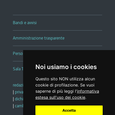
Bandi e avvisi
Amministrazione trasparente
Persone e Uffici
Noi usiamo i cookies
Sala Tiziano Tessitori
Questo sito NON utilizza alcun
redazione web
|
note legali
|
glossario
cookie di profilazione. Se vuoi
saperne di più leggi l'
informativa
|
privacy
|
social media policy
estesa sull'uso dei cookie
.
|
dichiarazione di accessibilità
|
feedback
|
cambio preferenze cookie
Accetta