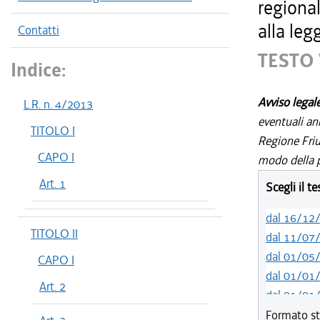
regiona
alla leg
Contatti
TESTO 
Indice:
Avviso legal
L.R. n. 4/2013
eventuali an
TITOLO I
Regione Friul
CAPO I
modo della p
Art. 1
Scegli il t
dal 16/12
TITOLO II
dal 11/07
dal 01/05
CAPO I
dal 01/01
Art. 2
dal 01/01
dal 18/05
Formato st