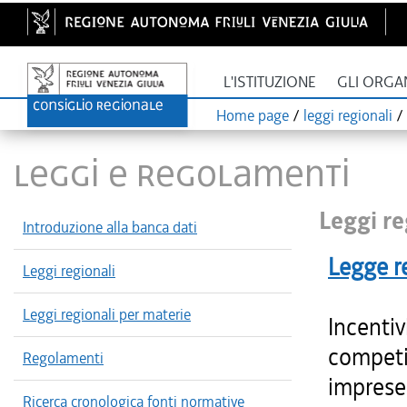
L'ISTITUZIONE
GLI ORGA
Home page
/
leggi regionali
/
LEGGI E REGOLAMENTI
Leggi re
Introduzione alla banca dati
Legge r
Leggi regionali
Leggi regionali per materie
Incentiv
competit
Regolamenti
imprese 
Ricerca cronologica fonti normative