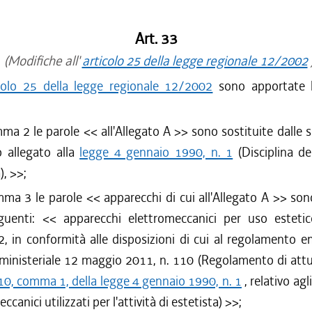
Art. 33
(Modifiche all'
articolo 25 della legge regionale 12/2002
colo 25 della legge regionale 12/2002
sono apportate l
mma 2 le parole <<
all'Allegato A
>> sono sostituite dalle 
co allegato alla
legge 4 gennaio 1990, n. 1
(Disciplina del
),
>>;
mma 3 le parole <<
apparecchi di cui all'Allegato A
>> sono
eguenti: <<
apparecchi elettromeccanici per uso estetic
 in conformità alle disposizioni di cui al regolamento 
ministeriale 12 maggio 2011, n. 110 (Regolamento di attua
 10, comma 1, della legge 4 gennaio 1990, n. 1
, relativo ag
ccanici utilizzati per l'attività di estetista)
>>;