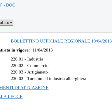
/2017 al 17/05/2017
F
-
DOC
/2017 al 14/04/2017
/2017 al 08/01/2017
/2016 al 31/12/2016
/2016 al 14/12/2016
/2015 al 12/04/2016
BOLLETTINO UFFICIALE REGIONALE 10/04/2013,
/2014 al 22/07/2015
trata in vigore:
11/04/2013
/2013 al 27/03/2014
/2013 al 11/12/2013
220.01
-
Industria
220.02
-
Commercio
220.03
-
Artigianato
230.02
-
Turismo ed industria alberghiera
ENTI DI ATTUAZIONE
LLA LEGGE