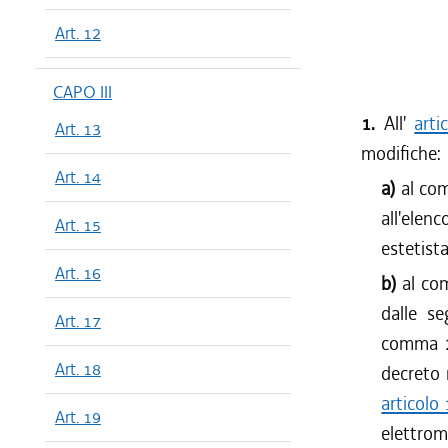
Art. 12
CAPO III
1.
All'
arti
Art. 13
modifiche:
Art. 14
a)
al co
all'elen
Art. 15
estetista
Art. 16
b)
al co
dalle s
Art. 17
comma 2,
Art. 18
decreto 
articolo
Art. 19
elettrome