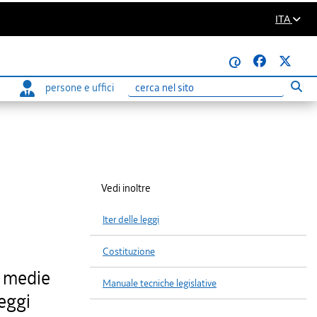
ITA
@
persone e uffici
Eseg
Ricerca
Vedi inoltre
Iter delle leggi
Costituzione
e medie
Manuale tecniche legislative
leggi