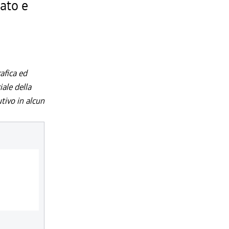
nato e
afica ed
iale della
utivo in alcun