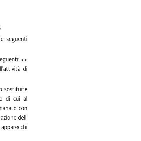
)
e seguenti
seguenti: <<
l'attività di
 sostituite
o di cui al
emanato con
zione dell'
li apparecchi