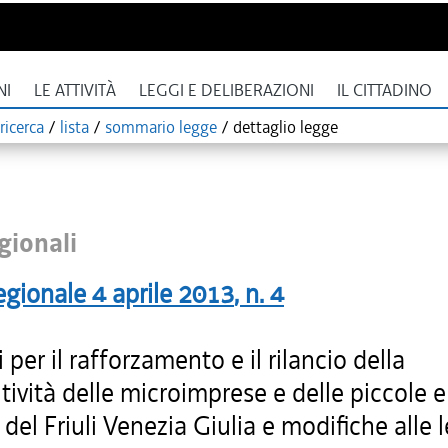
NI
LE ATTIVITÀ
LEGGI E DELIBERAZIONI
IL CITTADINO
ricerca
/
lista
/
sommario legge
/
dettaglio legge
gionali
egionale
4 aprile 2013
, n.
4
i per il rafforzamento e il rilancio della
ività delle microimprese e delle piccole 
del Friuli Venezia Giulia e modifiche alle 