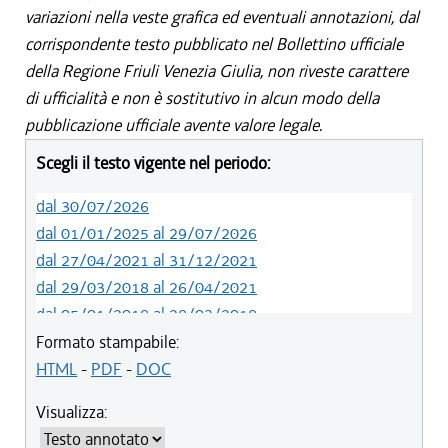
variazioni nella veste grafica ed eventuali annotazioni, dal
corrispondente testo pubblicato nel Bollettino ufficiale
della Regione Friuli Venezia Giulia, non riveste carattere
di ufficialità e non è sostitutivo in alcun modo della
pubblicazione ufficiale avente valore legale.
Scegli il testo vigente nel periodo:
dal 30/07/2026
dal 01/01/2025 al 29/07/2026
dal 27/04/2021 al 31/12/2021
dal 29/03/2018 al 26/04/2021
dal 05/01/2018 al 28/03/2018
dal 01/01/2018 al 04/01/2018
Formato stampabile:
dal 26/10/2017 al 31/12/2017
HTML
-
PDF
-
DOC
dal 15/04/2017 al 25/10/2017
Visualizza:
dal 15/12/2016 al 14/04/2017