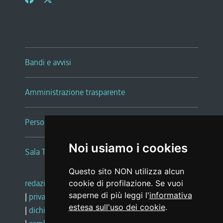
Bandi e avvisi
Amministrazione trasparente
Persone e Uffici
Noi usiamo i cookies
Sala Tiziano Tessitori
Questo sito NON utilizza alcun
redazione web
|
note legali
|
glossario
cookie di profilazione. Se vuoi
saperne di più leggi l'
informativa
|
privacy
|
social media policy
estesa sull'uso dei cookie
.
|
dichiarazione di accessibilità
|
feedback