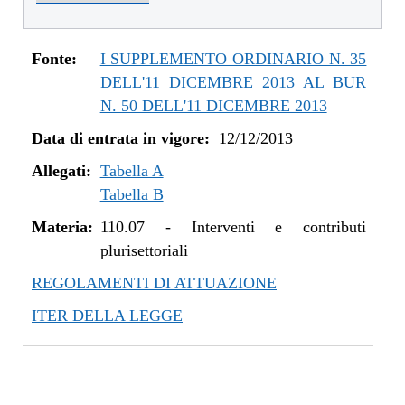
dal 01/01/2016 al 14/12/2016
dal 11/08/2015 al 31/12/2015
dal 21/05/2015 al 10/08/2015
Fonte:
I SUPPLEMENTO ORDINARIO N. 35
dal 26/02/2015 al 20/05/2015
DELL'11 DICEMBRE 2013 AL BUR
dal 07/01/2015 al 25/02/2015
N. 50 DELL'11 DICEMBRE 2013
dal 20/11/2014 al 06/01/2015
Data di entrata in vigore:
12/12/2013
dal 06/11/2014 al 19/11/2014
Allegati:
dal 22/05/2014 al 05/11/2014
Tabella A
Tabella B
dal 11/04/2014 al 21/05/2014
dal 28/03/2014 al 10/04/2014
Materia:
110.07
-
Interventi e contributi
dal 12/12/2013 al 27/03/2014
plurisettoriali
REGOLAMENTI DI ATTUAZIONE
ITER DELLA LEGGE