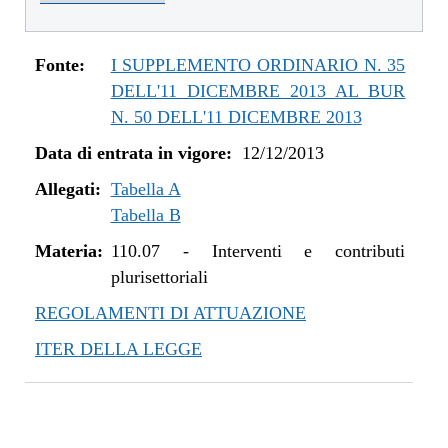
dal 01/01/2016 al 14/12/2016
dal 11/08/2015 al 31/12/2015
dal 21/05/2015 al 10/08/2015
Fonte:
I SUPPLEMENTO ORDINARIO N. 35
dal 26/02/2015 al 20/05/2015
DELL'11 DICEMBRE 2013 AL BUR
dal 07/01/2015 al 25/02/2015
N. 50 DELL'11 DICEMBRE 2013
dal 20/11/2014 al 06/01/2015
Data di entrata in vigore:
12/12/2013
dal 06/11/2014 al 19/11/2014
Allegati:
dal 22/05/2014 al 05/11/2014
Tabella A
Tabella B
dal 11/04/2014 al 21/05/2014
dal 28/03/2014 al 10/04/2014
Materia:
110.07
-
Interventi e contributi
dal 12/12/2013 al 27/03/2014
plurisettoriali
REGOLAMENTI DI ATTUAZIONE
ITER DELLA LEGGE