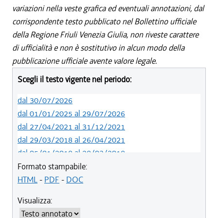
variazioni nella veste grafica ed eventuali annotazioni, dal
corrispondente testo pubblicato nel Bollettino ufficiale
della Regione Friuli Venezia Giulia, non riveste carattere
di ufficialità e non è sostitutivo in alcun modo della
pubblicazione ufficiale avente valore legale.
Scegli il testo vigente nel periodo:
dal 30/07/2026
dal 01/01/2025 al 29/07/2026
dal 27/04/2021 al 31/12/2021
dal 29/03/2018 al 26/04/2021
dal 05/01/2018 al 28/03/2018
dal 01/01/2018 al 04/01/2018
Formato stampabile:
dal 26/10/2017 al 31/12/2017
HTML
-
PDF
-
DOC
dal 15/04/2017 al 25/10/2017
Visualizza:
dal 15/12/2016 al 14/04/2017