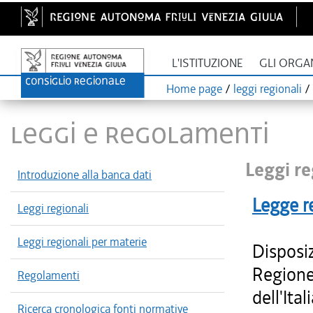
L'ISTITUZIONE
GLI ORGA
Home page
/
leggi regionali
/
LEGGI E REGOLAMENTI
Leggi re
Introduzione alla banca dati
Legge r
Leggi regionali
Leggi regionali per materie
Disposiz
Regione 
Regolamenti
dell'It
Ricerca cronologica fonti normative