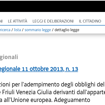
NI
LE ATTIVITÀ
LEGGI E DELIBERAZIONI
IL CITTADINO
ricerca
/
lista
/
sommario legge
/
dettaglio legge
gionali
egionale
11 ottobre 2013
, n.
13
ioni per l'adempimento degli obblighi del
Friuli Venezia Giulia derivanti dall'appar
alia all'Unione europea. Adeguamento