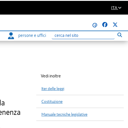
ITA
@
persone e uffici
Eseg
Ricerca
Vedi inoltre
Iter delle leggi
la
Costituzione
tenenza
Manuale tecniche legislative