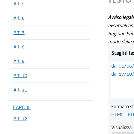
TESTO 
Art. 5
Avviso legal
Art. 6
eventuali an
Art. 7
Regione Friul
modo della p
Art. 8
Scegli il t
Art. 9
dal 01/06
dal 17/10
Art. 10
Art. 11
Formato st
CAPO III
HTML
-
PD
Art. 12
Visualizza: