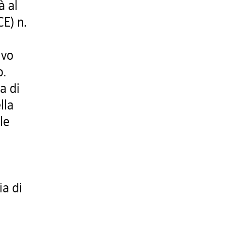
à al
E) n.
ivo
o.
a di
lla
le
ia di