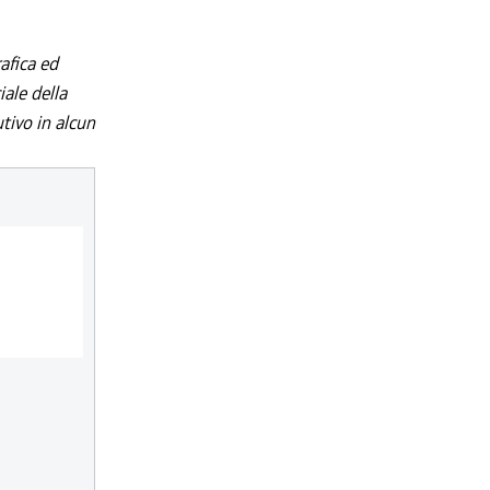
afica ed
iale della
utivo in alcun