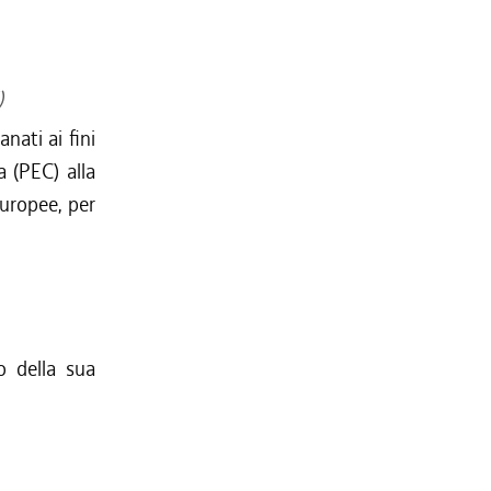
)
nati ai fini
a (PEC) alla
europee, per
o della sua