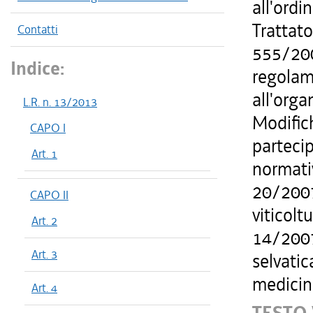
all'ord
Trattato
Contatti
555/200
Indice:
regolam
all'orga
L.R. n. 13/2013
Modifich
CAPO I
partecip
Art. 1
normativ
20/2007,
CAPO II
viticolt
Art. 2
14/2007
Art. 3
selvatic
medicin
Art. 4