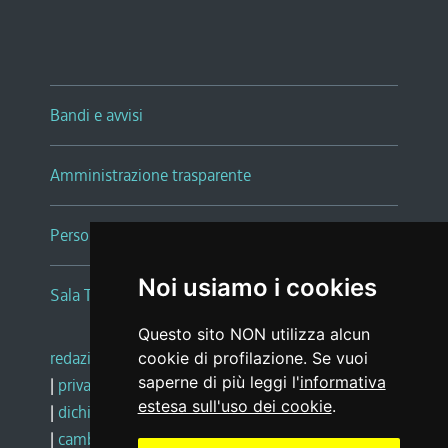
Bandi e avvisi
Amministrazione trasparente
Persone e Uffici
Noi usiamo i cookies
Sala Tiziano Tessitori
Questo sito NON utilizza alcun
redazione web
|
note legali
|
glossario
cookie di profilazione. Se vuoi
saperne di più leggi l'
informativa
|
privacy
|
social media policy
estesa sull'uso dei cookie
.
|
dichiarazione di accessibilità
|
feedback
|
cambio preferenze cookie