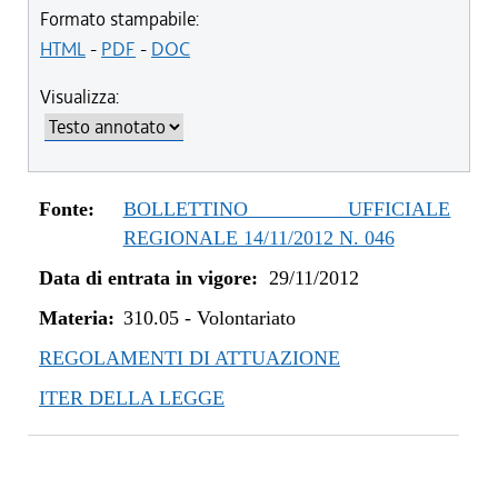
dal 13/08/2016 al 17/05/2017
Formato stampabile:
dal 13/01/2016 al 12/08/2016
HTML
-
PDF
-
DOC
dal 31/03/2015 al 12/01/2016
Visualizza:
dal 07/01/2015 al 30/03/2015
dal 08/08/2014 al 06/01/2015
dal 16/11/2013 al 07/08/2014
dal 07/01/2013 al 15/11/2013
Fonte:
BOLLETTINO UFFICIALE
dal 29/11/2012 al 06/01/2013
REGIONALE 14/11/2012 N. 046
Data di entrata in vigore:
29/11/2012
Materia:
310.05
-
Volontariato
REGOLAMENTI DI ATTUAZIONE
ITER DELLA LEGGE