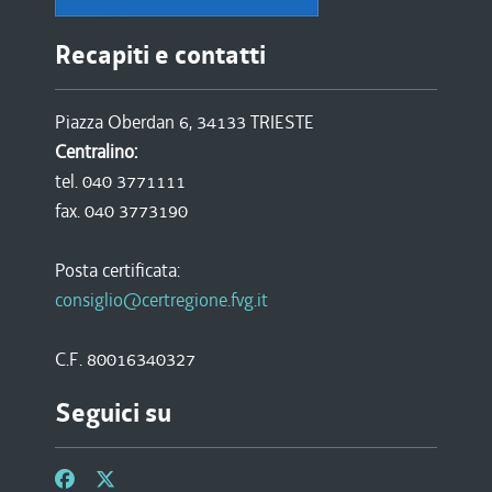
Recapiti e contatti
Piazza Oberdan 6, 34133 TRIESTE
Centralino:
tel. 040 3771111
fax. 040 3773190
Posta certificata:
consiglio@certregione.fvg.it
C.F. 80016340327
Seguici su