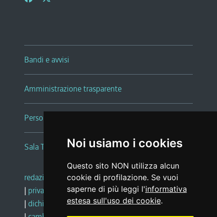
Bandi e avvisi
Amministrazione trasparente
Persone e Uffici
Noi usiamo i cookies
Sala Tiziano Tessitori
Questo sito NON utilizza alcun
redazione web
|
note legali
|
glossario
cookie di profilazione. Se vuoi
saperne di più leggi l'
informativa
|
privacy
|
social media policy
estesa sull'uso dei cookie
.
|
dichiarazione di accessibilità
|
feedback
|
cambio preferenze cookie