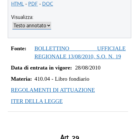
dal 25/08/2011 al 31/12/2011
HTML
-
PDF
-
DOC
dal 28/08/2010 al 24/08/2011
Visualizza:
Fonte:
BOLLETTINO UFFICIALE
REGIONALE 13/08/2010, S.O. N. 19
Data di entrata in vigore:
28/08/2010
Materia:
410.04
-
Libro fondiario
REGOLAMENTI DI ATTUAZIONE
ITER DELLA LEGGE
Art. 29