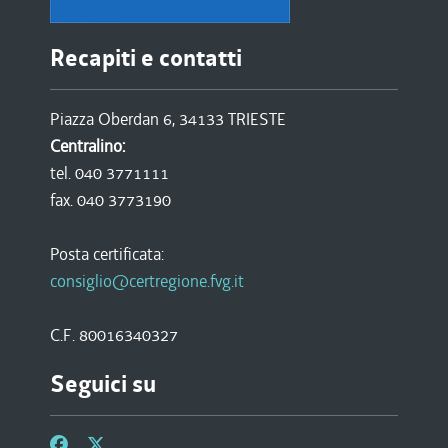
Recapiti e contatti
Piazza Oberdan 6, 34133 TRIESTE
Centralino:
tel. 040 3771111
fax. 040 3773190
Posta certificata:
consiglio@certregione.fvg.it
C.F. 80016340327
Seguici su