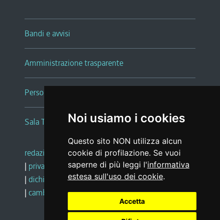
Bandi e avvisi
Amministrazione trasparente
Persone e Uffici
Noi usiamo i cookies
Sala Tiziano Tessitori
Questo sito NON utilizza alcun
redazione web
|
note legali
|
glossario
cookie di profilazione. Se vuoi
saperne di più leggi l'
informativa
|
privacy
|
social media policy
estesa sull'uso dei cookie
.
|
dichiarazione di accessibilità
|
feedback
|
cambio preferenze cookie
Accetta