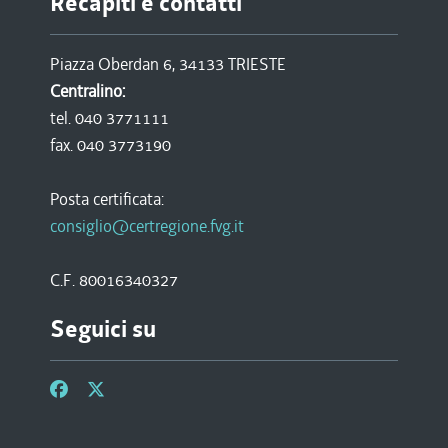
Recapiti e contatti
Piazza Oberdan 6, 34133 TRIESTE
Centralino:
tel. 040 3771111
fax. 040 3773190
Posta certificata:
consiglio@certregione.fvg.it
C.F. 80016340327
Seguici su