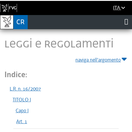
ITA
LEGGI E REGOLAMENTI
naviga nell'argomento
Indice:
L.R. n. 16/2007
TITOLO I
Capo I
Art. 1