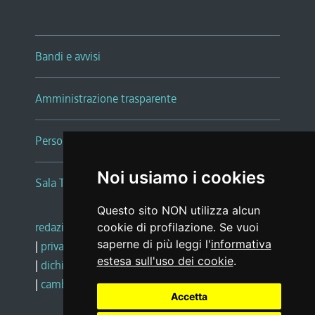
Bandi e avvisi
Amministrazione trasparente
Persone e Uffici
Noi usiamo i cookies
Sala Tiziano Tessitori
Questo sito NON utilizza alcun
redazione web
|
note legali
|
glossario
cookie di profilazione. Se vuoi
saperne di più leggi l'
informativa
|
privacy
|
social media policy
estesa sull'uso dei cookie
.
|
dichiarazione di accessibilità
|
feedback
|
cambio preferenze cookie
Accetta