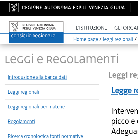
L'ISTITUZIONE
GLI ORGA
Home page
/
leggi regionali
/
LEGGI E REGOLAMENTI
Leggi re
Introduzione alla banca dati
Legge r
Leggi regionali
Leggi regionali per materie
Interven
piccole 
Regolamenti
Adeguam
Ricerca cronologica fonti normative