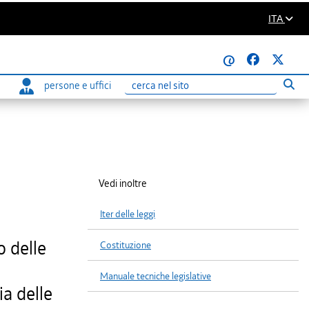
ITA
@
persone e uffici
Eseg
Ricerca
Vedi inoltre
Iter delle leggi
o delle
Costituzione
Manuale tecniche legislative
a delle