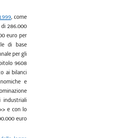
/1999
, come
a di 286.000
000 euro per
ale di base
nale per gli
apitolo 9608
o ai bilanci
conomiche e
ominazione
 industriali
>> e con lo
00.000 euro