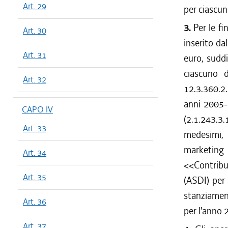
Art. 29
per ciascun
3.
Per le fin
Art. 30
inserito da
Art. 31
euro, suddi
ciascuno d
Art. 32
12.3.360.2.
anni 2005-2
CAPO IV
(2.1.243.3.
Art. 33
medesimi, 
marketing
Art. 34
<<Contribut
Art. 35
(ASDI) per
stanziamen
Art. 36
per l'anno 
Art. 37