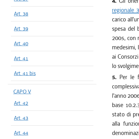
4.
Gli oneri
regionale 
Art. 38
carico all'
spesa del b
Art. 39
2005, con r
Art. 40
medesimi, 
ai Consorzi
Art. 41
lo svolgimen
Art. 41 bis
5.
Per le f
complessiv
CAPO V
l'anno 2006
Art. 42
base 10.2.
stato di pr
Art. 43
alla funzi
denominazi
Art. 44