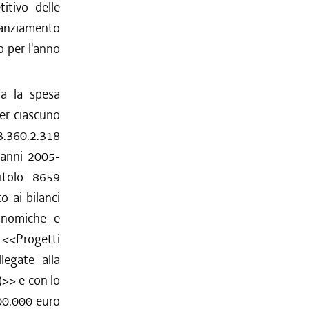
tivo delle
stanziamento
o per l'anno
ta la spesa
er ciascuno
.3.360.2.318
i anni 2005-
itolo 8659
o ai bilanci
conomiche e
e <<Progetti
llegate alla
>> e con lo
00.000 euro