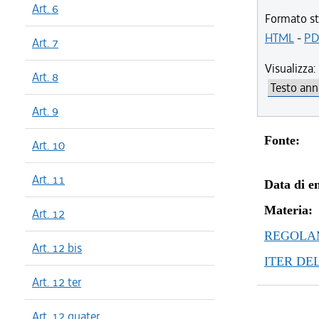
Art. 6
Formato st
HTML
-
PD
Art. 7
Visualizza:
Art. 8
Art. 9
Fonte:
Art. 10
Art. 11
Data di en
Materia:
Art. 12
REGOLAM
Art. 12 bis
ITER DE
Art. 12 ter
Art. 12 quater