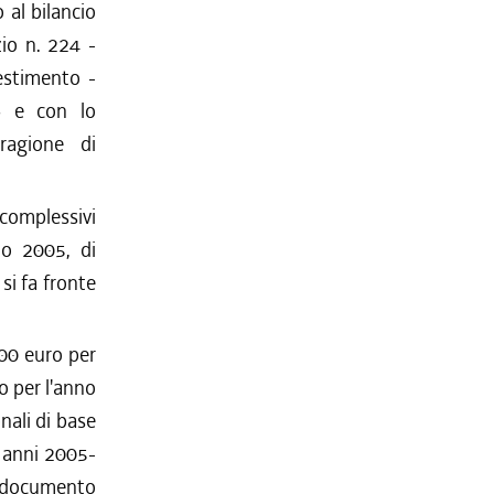
 al bilancio
zio n. 224 -
vestimento -
> e con lo
ragione di
 complessivi
no 2005, di
si fa fronte
000 euro per
o per l'anno
nali di base
i anni 2005-
el documento