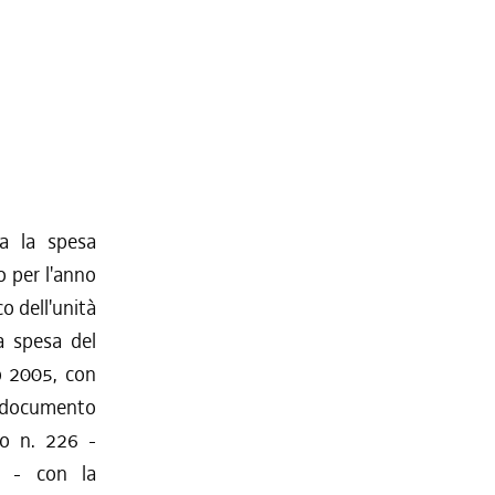
ta la spesa
o per l'anno
o dell'unità
a spesa del
no 2005, con
el documento
io n. 226 -
i - con la