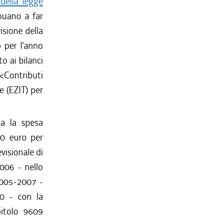
della legge
nuano a far
isione della
o per l'anno
o ai bilanci
<Contributi
e (EZIT) per
ta la spesa
00 euro per
visionale di
006 - nello
 2005-2007 -
60 - con la
pitolo 9609