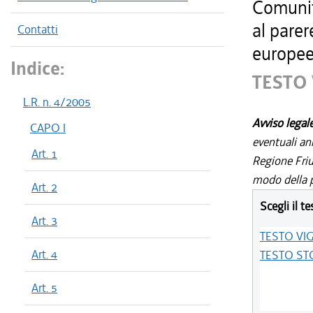
Comunit
al pare
Contatti
europee 
Indice:
TESTO
L.R. n. 4/2005
Avviso legal
CAPO I
eventuali an
Art. 1
Regione Friul
modo della p
Art. 2
Scegli il te
Art. 3
TESTO VI
Art. 4
TESTO ST
Art. 5