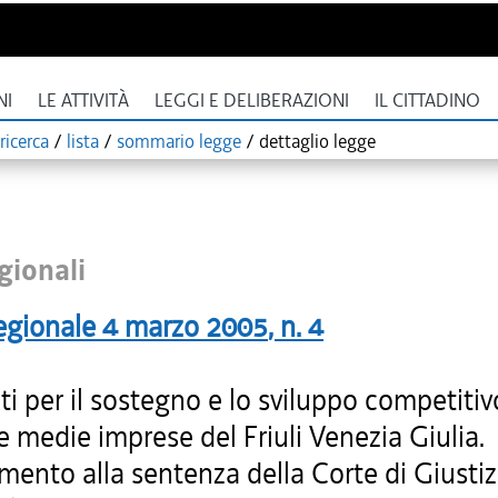
NI
LE ATTIVITÀ
LEGGI E DELIBERAZIONI
IL CITTADINO
ricerca
/
lista
/
sommario legge
/
dettaglio legge
gionali
egionale
4 marzo 2005
, n.
4
ti per il sostegno e lo sviluppo competitiv
e medie imprese del Friuli Venezia Giulia.
ento alla sentenza della Corte di Giustizi