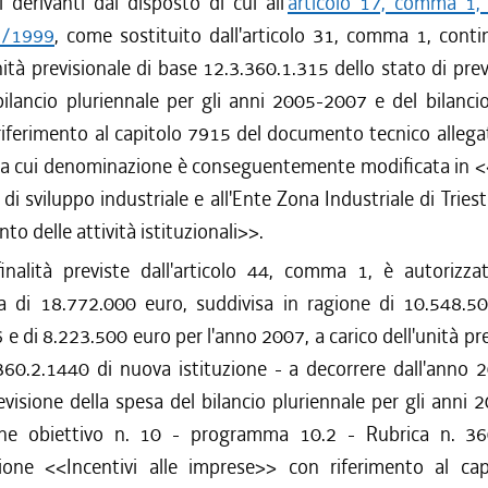
 derivanti dal disposto di cui all'
articolo 17, comma 1, 
3/1999
, come sostituito dall'articolo 31, comma 1, conti
unità previsionale di base 12.3.360.1.315 dello stato di prev
ilancio pluriennale per gli anni 2005-2007 e del bilanci
iferimento al capitolo 7915 del documento tecnico allegat
la cui denominazione è conseguentemente modificata in <
 di sviluppo industriale e all'Ente Zona Industriale di Triest
to delle attività istituzionali>>.
inalità previste dall'articolo 44, comma 1, è autorizza
a di 18.772.000 euro, suddivisa in ragione di 10.548.5
 e di 8.223.500 euro per l'anno 2007, a carico dell'unità pre
360.2.1440 di nuova istituzione - a decorrere dall'anno 2
evisione della spesa del bilancio pluriennale per gli anni
one obiettivo n. 10 - programma 10.2 - Rubrica n. 3
one <<Incentivi alle imprese>> con riferimento al ca