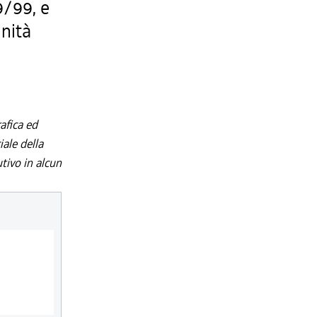
/99, e
nità
afica ed
iale della
utivo in alcun