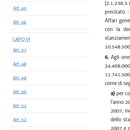
(2.1.238.3.
Art. 45
precitato -
Affari gene
Art. 46
con la de
stanziame
CAPO VI
10.548.500 
Art. 47
6.
Agli one
Art. 48
24.408.000
11.741.500 
Art. 49
come di seg
Art. 50
a)
per co
l'anno 2
Art. 51
2007, me
dello st
Art. 52
2007 e d