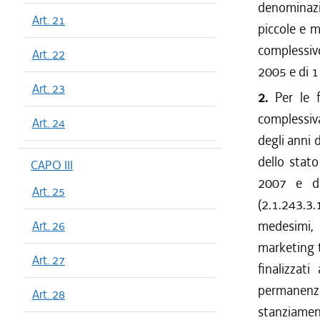
denominaz
Art. 21
piccole e m
complessivo
Art. 22
2005 e di 1
Art. 23
2.
Per le f
complessiv
Art. 24
degli anni 
dello stato
CAPO III
2007 e de
Art. 25
(2.1.243.3.
medesimi, 
Art. 26
marketing t
Art. 27
finalizzati
permanenza
Art. 28
stanziamen